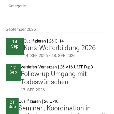
K
Kategorie
l
i
n
i
September 2026
k
Qualifizieren
|
26 Q-14
14
u
Sep
Kurs-Weiterbildung 2026
m
–
14. SEP 2026
- 18. SEP 2026
e
Vertiefen-Vernetzen
|
26 V16 UMT Fup3
i
17
Sep
Follow-up Umgang mit
n
T
Todeswünschen
a
17. SEP 2026
g
v
Qualifizieren
|
26 Q-10
21
o
Sep
Seminar „Koordination in
l