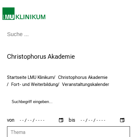
e
t
a
g
Medizin & Pflege
Patienten & Besucher
Forschung
Lehre
Das Kli
d
e
r
Christophorus Akademie
P
f
l
Startseite LMU Klinikum
Christophorus Akademie
e
Fort- und Weiterbildung
Veranstaltungskalender
g
e
a
m
L
von
bis
M
Thema
U