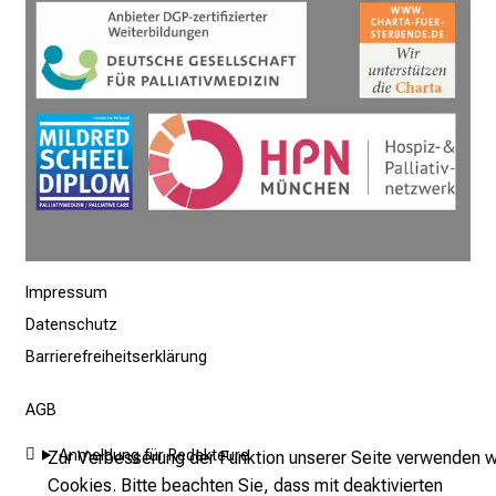
t
a
g
.
T
r
e
f
f
e
Impressum
n
Datenschutz
S
Barrierefreiheitserklärung
i
e
AGB
E
x
Anmeldung für Redakteure
Zur Verbesserung der Funktion unserer Seite verwenden w
p
Cookies. Bitte beachten Sie, dass mit deaktivierten