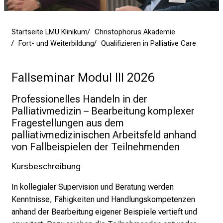
U
s
u
p
Startseite LMU Klinikum
Christophorus Akademie
i
Fort- und Weiterbildung
Qualifizieren in Palliative Care
r
i
e
Fallseminar Modul III 2026
r
Professionelles Handeln in der
e
Palliativmedizin – Bearbeitung komplexer
n
Fragestellungen aus dem
d
palliativmedizinischen Arbeitsfeld anhand
e
von Fallbeispielen der Teilnehmenden
r
E
Kursbeschreibung
i
n
In kollegialer Supervision und Beratung werden
b
Kenntnisse, Fähigkeiten und Handlungskompetenzen
l
anhand der Bearbeitung eigener Beispiele vertieft und
i