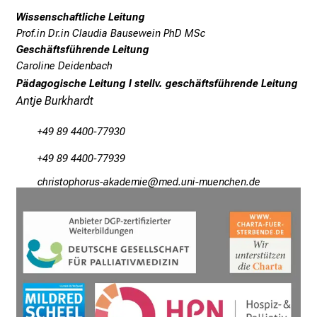
c
Wissenschaftliche Leitung
e
Prof.in Dr.in Claudia Bausewein PhD MSc
n
Geschäftsführende Leitung
u
Caroline Deidenbach
n
Pädagogische Leitung I stellv. geschäftsführende Leitung
d
Antje Burkhardt
e
r
+49 89 4400-77930
h
+49 89 4400-77939
a
yzplJcb,üözüpfcnGgogmivli
vim-fnulhvfiuyziu mi
l
t
e
n
S
i
e
s