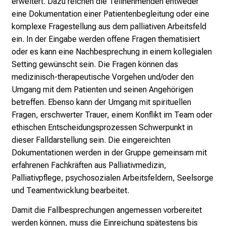
erweitert.
Dazu reichen die Teilnehmenden entweder
c
eine Dokumentation einer Patientenbegleitung oder eine
k
komplexe Fragestellung aus dem palliativen Arbeitsfeld
e
ein. In der Eingabe werden offene Fragen thematisiert
i
oder es kann eine Nachbesprechung in einem kollegialen
n
Setting gewünscht sein. Die Fragen können das
d
medizinisch-therapeutische Vorgehen und/oder den
e
Umgang mit dem Patienten und seinen Angehörigen
n
betreffen. Ebenso kann der Umgang mit spirituellen
a
Fragen, erschwerter Trauer, einem Konflikt im Team oder
n
ethischen Entscheidungsprozessen Schwerpunkt in
s
dieser Falldarstellung sein. Die eingereichten
p
Dokumentationen werden in der Gruppe gemeinsam mit
r
erfahrenen Fachkräften aus Palliativmedizin,
u
Palliativpflege, psychosozialen Arbeitsfeldern, Seelsorge
c
und Teamentwicklung bearbeitet.
h
Damit die Fallbesprechungen angemessen vorbereitet
s
werden können, muss die Einreichung spätestens bis