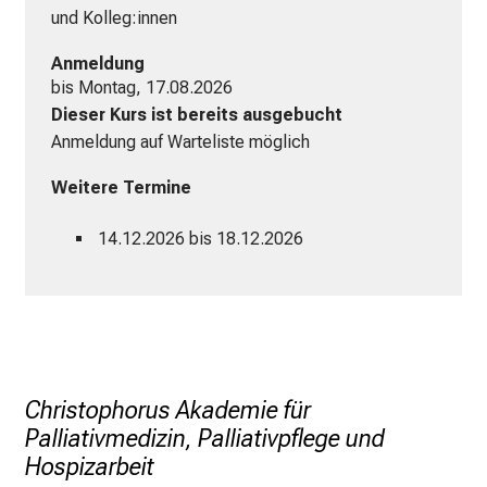
ä
und Kolleg:innen
l
Anmeldung
t
bis Montag, 17.08.2026
i
Dieser Kurs ist bereits ausgebucht
g
Anmeldung auf Warteliste möglich
e
K
Weitere Termine
a
r
14.12.2026 bis 18.12.2026
r
i
e
r
e
c
Christophorus Akademie für
h
Palliativmedizin, Palliativpflege und
a
Hospizarbeit
n