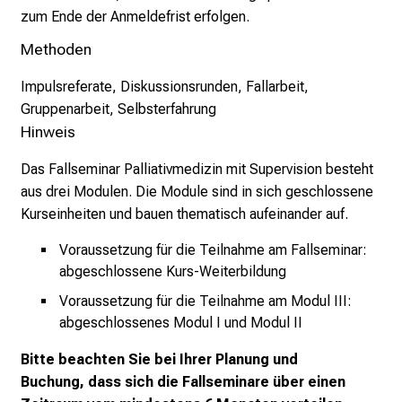
v
zum Ende der Anmeldefrist erfolgen.
o
l
Methoden
l
Impulsreferate, Diskussionsrunden, Fallarbeit,
e
Gruppenarbeit, Selbsterfahrung
n
Hinweis
u
n
Das Fallseminar Palliativmedizin mit Supervision besteht
d
aus drei Modulen. Die Module sind in sich geschlossene
g
Kurseinheiten und bauen thematisch aufeinander auf.
a
n
Voraussetzung für die Teilnahme am Fallseminar:
z
abgeschlossene
Kurs-Weiterbildung
h
Voraussetzung für die Teilnahme am Modul III:
e
abgeschlossenes
Modul I
und
Modul II
i
Bitte beachten Sie bei Ihrer Planung und
t
Buchung, dass
sich die Fallseminare über einen
l