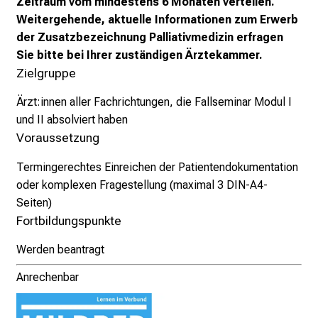
Zeitraum vom mindestens 6 Monaten verteilen.
i
Weitergehende, aktuelle Informationen zum Erwerb
c
der Zusatzbezeichnung Palliativmedizin erfragen
h
Sie bitte bei Ihrer zuständigen Ärztekammer.
e
Zielgruppe
n
P
Ärzt:innen aller Fachrichtungen, die Fallseminar Modul I
f
und II absolviert haben
l
Voraussetzung
e
g
Termingerechtes Einreichen der Patientendokumentation
e
oder komplexen Fragestellung (maximal 3 DIN-A4-
a
Seiten)
l
Fortbildungspunkte
l
Werden beantragt
t
a
Anrechenbar
g
.