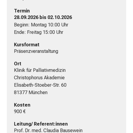
,
e
Termin
n
28.09.2026 bis 02.10.2026
t
Beginn: Montag 10:00 Uhr
d
Ende: Freitag 15:00 Uhr
e
Kursformat
c
Präsenzveranstaltung
k
e
Ort
n
Klinik für Palliativmedizin
S
Christophorus Akademie
i
Elisabeth-Stoeber-Str. 60
e
81377 München
v
Kosten
i
900 €
e
l
Leitung/ Referent:innen
f
Prof. Dr. med. Claudia Bausewein