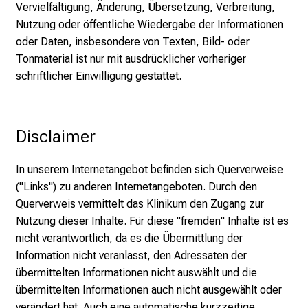
Vervielfältigung, Änderung, Übersetzung, Verbreitung,
p
Nutzung oder öffentliche Wiedergabe der Informationen
p
oder Daten, insbesondere von Texten, Bild- oder
o
Tonmaterial ist nur mit ausdrücklicher vorheriger
r
schriftlicher Einwilligung gestattet.
t
u
n
i
Disclaimer
t
i
In unserem Internetangebot befinden sich Querverweise
e
("Links") zu anderen Internetangeboten. Durch den
s
Querverweis vermittelt das Klinikum den Zugang zur
a
Nutzung dieser Inhalte. Für diese "fremden" Inhalte ist es
n
nicht verantwortlich, da es die Übermittlung der
d
Information nicht veranlasst, den Adressaten der
r
übermittelten Informationen nicht auswählt und die
e
übermittelten Informationen auch nicht ausgewählt oder
c
verändert hat. Auch eine automatische kurzzeitige