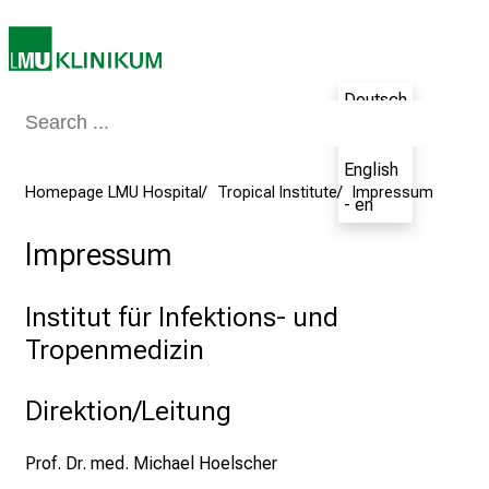
l
o
f
i
Deutsch
n
- de
s
p
English
Homepage LMU Hospital
Tropical Institute
Impressum
i
- en
r
Impressum
i
n
g
Institut für Infektions- und
i
Tropenmedizin
n
s
Direktion/Leitung
i
g
Prof. Dr. med. Michael Hoelscher
h