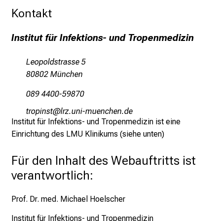
t
Kontakt
s
i
Institut für Infektions- und Tropenmedizin
n
t
Leopoldstrasse 5
o
80802 München
t
h
089 4400-59870
e
bpüölucb
äpßsful_vnfiuyziauemi
d
Institut für Infektions- und Tropenmedizin ist eine
e
Einrichtung des LMU Klinikums (siehe unten)
m
a
Für den Inhalt des Webauftritts ist
n
verantwortlich:
d
i
Prof. Dr. med. Michael Hoelscher
n
g
Institut für Infektions- und Tropenmedizin