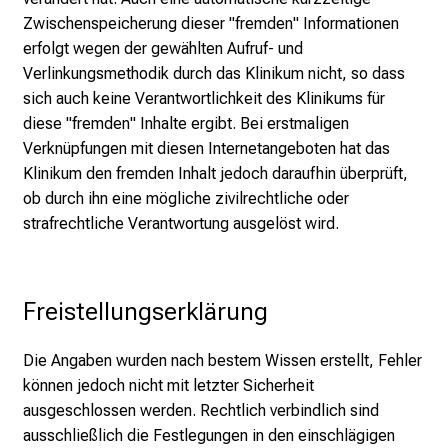
e
Zwischenspeicherung dieser "fremden" Informationen
i
erfolgt wegen der gewählten Aufruf- und
v
Verlinkungsmethodik durch das Klinikum nicht, so dass
e
sich auch keine Verantwortlichkeit des Klinikums für
e
diese "fremden" Inhalte ergibt. Bei erstmaligen
x
Verknüpfungen mit diesen Internetangeboten hat das
c
Klinikum den fremden Inhalt jedoch daraufhin überprüft,
i
ob durch ihn eine mögliche zivilrechtliche oder
t
strafrechtliche Verantwortung ausgelöst wird.
i
n
g
Freistellungserklärung
i
n
Die Angaben wurden nach bestem Wissen erstellt, Fehler
f
können jedoch nicht mit letzter Sicherheit
o
ausgeschlossen werden. Rechtlich verbindlich sind
r
ausschließlich die Festlegungen in den einschlägigen
m