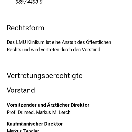
089 / 4400-0
y
l
i
f
Rechtsform
e
o
Das LMU Klinikum ist eine Anstalt des Öffentlichen
f
Rechts und wird vertreten durch den Vorstand.
n
u
r
Vertretungsberechtigte
s
i
Vorstand
n
g
Vorsitzender und Ärztlicher Direktor
.
Prof. Dr. med. Markus M. Lerch
M
e
Kaufmännischer Direktor
e
Markus Zendler