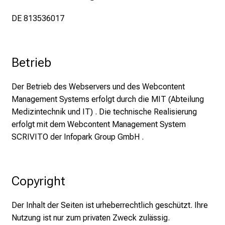
w
DE 813536017
i
d
e
r
Betrieb
a
n
Der Betrieb des Webservers und des Webcontent
g
Management Systems erfolgt durch die MIT (Abteilung
e
Medizintechnik und IT) . Die technische Realisierung
o
erfolgt mit dem Webcontent Management System
f
SCRIVITO der Infopark Group GmbH .
c
a
r
Copyright
e
e
Der Inhalt der Seiten ist urheberrechtlich geschützt. Ihre
r
Nutzung ist nur zum privaten Zweck zulässig.
o