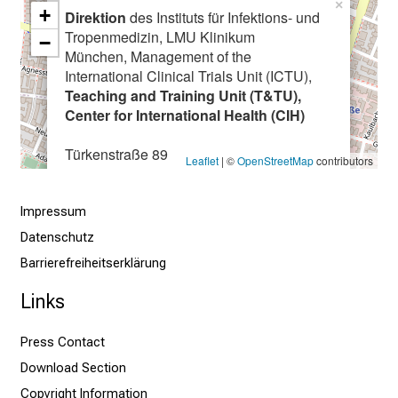
t
×
+
Direktion
des Instituts für Infektions- und
i
Tropenmedizin, LMU Klinikum
−
o
München, Management of the
n
International Clinical Trials Unit (ICTU),
.
Teaching and Training Unit (T&TU),
C
Center for International Health (CIH)
o
Türkenstraße 89
m
Leaflet
| ©
OpenStreetMap
contributors
80799 München
e
a
Impressum
l
Datenschutz
o
Barrierefreiheitserklärung
n
g
Links
,
e
Press Contact
x
Download Section
c
Copyright Information