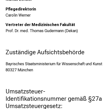
t
Pflegedirektorin
e
Carolin Werner
x
p
Vertreter der Medizinischen Fakultät
e
Prof. Dr. med. Thomas Gudermann (Dekan)
r
t
s
Zuständige Aufsichtsbehörde
,
d
Bayrisches Staatsministerium für Wissenschaft und Kunst
i
80327 München
s
c
o
v
Umsatzsteuer-
e
Identifikationsnummer gemäß §27a 
r
Umsatzsteuergesetz:
a