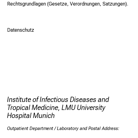
Rechtsgrundlagen (Gesetze, Verordnungen, Satzungen).
a
t
i
o
Datenschutz
n
o
n
j
o
b
s
,
Institute of Infectious Diseases and
t
Tropical Medicine, LMU University
r
a
Hospital Munich
i
Outpatient Department / Laboratory and Postal Address:
n
i