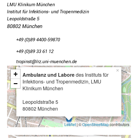
LMU Klinikum München
n
Institut für Infektions- und Tropenmedizin
g
Leopoldstraße 5
a
80802 München
n
d
+49 (0)89 4400-59870
f
+49 (0)89 33 61 12
u
r
bpüölucb
äpß ful_vfiuyziu mi
t
×
+
Ambulanz und Labore
des Instituts für
h
Infektions- und Tropenmedizin, LMU
−
e
Klinikum München
r
e
Leopoldstraße 5
d
80802 München
u
c
Leaflet
| ©
OpenStreetMap
contributors
a