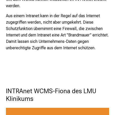
n
werden.
P
Aus einem Intranet kann in der Regel auf das Internet
f
zugegriffen werden, nicht aber umgekehrt. Diese
l
Schutzfunktion übernimmt eine Firewall, die zwischen
e
Internet und dem Intranet eine Art "Brandmauer" errichtet.
g
Damit lassen sich Unternehmens-Daten gegen
e
unberechtigte Zugriffe aus dem Internet schützen.
a
l
l
t
a
g
.
INTRAnet WCMS-Fiona des LMU 
T
Klinikums
r
e
f