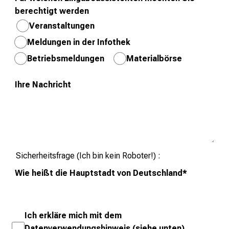
K
berechtigt werden
o
Veranstaltungen
l
Meldungen in der Infothek
l
Betriebsmeldungen
Materialbörse
e
g
Ihre Nachricht
e
n
a
u
s
u
Sicherheitsfrage (Ich bin kein Roboter!)
n
Wie heißt die Hauptstadt von Deutschland
*
d
l
a
s
Ich erkläre mich mit dem
s
Datenverwendungshinweis (siehe unten)