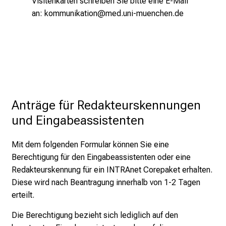
Visitenkarten schreiben Sie bitte eine E-Mail
u
an:
kommunikation@med.uni-muenchen.de
n
d
e
r
h
a
l
Anträge für Redakteurskennungen 
t
e
und Eingabeassistenten
n
S
Mit dem folgenden Formular können Sie eine
i
Berechtigung für den Eingabeassistenten oder eine
e
Redakteurskennung für ein INTRAnet Corepaket erhalten.
s
Diese wird nach Beantragung innerhalb von 1-2 Tagen
p
erteilt.
a
Die Berechtigung bezieht sich lediglich auf den
n