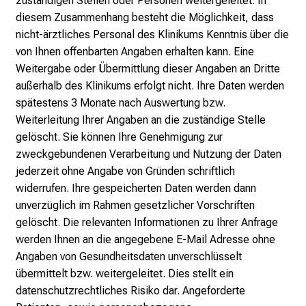
zuständigen Stellen oder Personen weitergeleitet. In
e
diesem Zusammenhang besteht die Möglichkeit, dass
b
nicht-ärztliches Personal des Klinikums Kenntnis über die
t
von Ihnen offenbarten Angaben erhalten kann. Eine
e
Weitergabe oder Übermittlung dieser Angaben an Dritte
n
außerhalb des Klinikums erfolgt nicht. Ihre Daten werden
P
spätestens 3 Monate nach Auswertung bzw.
f
Weiterleitung Ihrer Angaben an die zuständige Stelle
l
gelöscht. Sie können Ihre Genehmigung zur
e
zweckgebundenen Verarbeitung und Nutzung der Daten
g
jederzeit ohne Angabe von Gründen schriftlich
e
widerrufen. Ihre gespeicherten Daten werden dann
w
unverzüglich im Rahmen gesetzlicher Vorschriften
i
gelöscht. Die relevanten Informationen zu Ihrer Anfrage
s
werden Ihnen an die angegebene E-Mail Adresse ohne
s
Angaben von Gesundheitsdaten unverschlüsselt
e
übermittelt bzw. weitergeleitet. Dies stellt ein
n
datenschutzrechtliches Risiko dar. Angeforderte
s