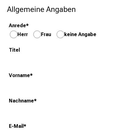
n
Allgemeine Angaben
u
n
Anrede
*
d
W
Herr
Frau
keine Angabe
e
i
Titel
t
e
r
Vorname
*
b
i
l
Nachname
*
d
u
n
g
E-Mail
*
e