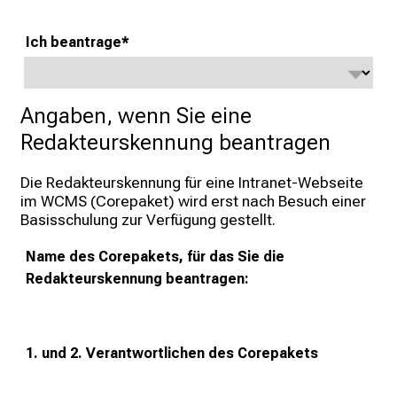
n
.
Ich beantrage
*
K
o
m
Angaben, wenn Sie eine 
m
Redakteurskennung beantragen
e
n
Die Redakteurskennung für eine Intranet-Webseite 
S
im WCMS (Corepaket) wird erst nach Besuch einer 
i
Basisschulung zur Verfügung gestellt.
e
v
Name des Corepakets, für das Sie die
o
Redakteurskennung beantragen:
r
b
e
1. und 2. Verantwortlichen des Corepakets
i
,