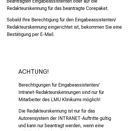
beantragten Eingabeassistenten oder auf die
n
Redakteurskennung für das beantragte Corepaket.
e
n
Sobald Ihre Berechtigung für den Eingabeassistenten/
d
Redakteurskennung eingerichtet ist, bekommen Sie eine
e
Bestätigung per E-Mail.
I
n
f
o
r
ACHTUNG!
m
a
Berechtigungen für Eingabeassistenten/
t
Intranet-Redakteurskennungen sind nur für
i
Mitarbeiter des LMU Klinikums möglich!
o
Die Redakteurskennung ist nur für das
n
Autorensystem der INTRANET-Auftritte gültig
e
und kann nur beantragt werden, wenn eine
n