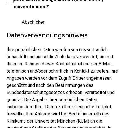
e
einverstanden
*
n
S
i
Datenverwendungshinweis
e
s
i
Ihre persönlichen Daten werden von uns vertraulich
c
behandelt und ausschließlich dazu verwendet, um mit
h
Ihnen im Rahmen dieser Kontaktaufnahme per E-Mail,
v
telefonisch und/oder schriftlich in Kontakt zu treten. Ihre
o
Angaben werden vor dem Zugriff Dritter angemessen
n
geschützt und nach den Bestimmungen des
d
Bundesdatenschutzgesetzes erhoben, verarbeitet und
e
genutzt. Die Angabe Ihrer persönlichen Daten
r
insbesondere Ihrer Daten zu Ihrer Gesundheit erfolgt
g
freiwillig. Ihre Anfrage wird bei Bedarf innerhalb des
e
Klinikums der Universität München (KUM) an die
l