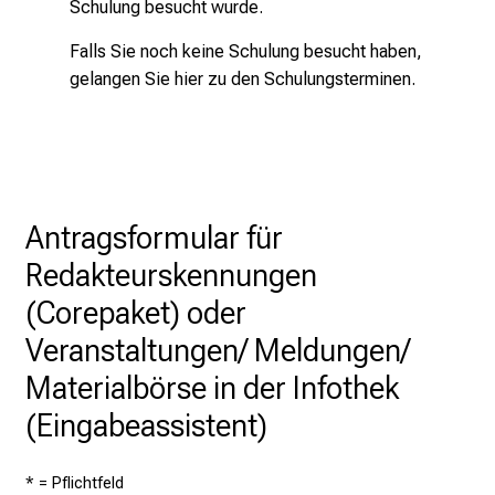
Schulung besucht wurde.
z
u
Falls Sie noch keine Schulung besucht haben,
J
gelangen Sie hier zu den
Schulungsterminen
.
o
b
s
,
A
Antragsformular für
u
s
Redakteurskennungen
b
(Corepaket) oder
i
l
Veranstaltungen/ Meldungen/
d
Materialbörse in der Infothek
u
(Eingabeassistent)
n
g
e
* = Pflichtfeld