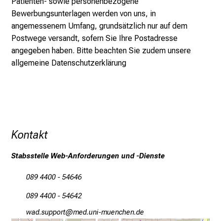
Patienten- sowie personenbezogene
c
Bewerbungsunterlagen werden von uns, in
h
angemessenem Umfang, grundsätzlich nur auf dem
a
Postwege versandt, sofern Sie Ihre Postadresse
f
angegeben haben. Bitte beachten Sie zudem unsere
t
allgemeine Datenschutzerklärung
b
e
g
e
i
Kontakt
s
t
Stabsstelle Web-Anforderungen und -Dienste
e
r
089 4400 - 54646
n
–
089 4400 - 54642
g
égmecfööüDpb
vimsful_vfiuyziu mi