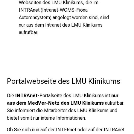
t
Webseiten des LMU Klinikums, die im
d
INTRAnet (Intranet-WCMS-Fiona
e
Autorensystem) angelegt worden sind, sind
c
nur aus dem Intranet des LMU Klinikums
k
aufrufbar.
e
n
S
i
e
v
Portalwebseite des LMU Klinikums
i
e
Die
INTRAnet
-Portalseite des LMU Klinikums ist
nur
l
aus dem MedVer-Netz des LMU Klinikums
aufrufbar.
f
Sie informiert die Mitarbeiter des LMU Klinikums und
ä
bietet somit nur interne Informationen.
l
t
Ob Sie sich nun auf der INTERnet oder auf der INTRAnet