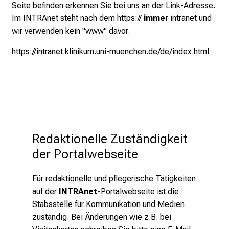
i
Seite befinden erkennen Sie bei uns an der Link-Adresse.
g
Im INTRAnet steht nach dem https://
immer
intranet und
e
wir verwenden kein "www" davor.
K
https://intranet.klinikum.uni-muenchen.de/de/index.html
a
r
r
i
e
r
e
Redaktionelle Zuständigkeit 
c
der Portalwebseite
h
a
Für redaktionelle und pflegerische Tätigkeiten
n
auf der
INTRAnet-
Portalwebseite ist die
c
Stabsstelle für Kommunikation und Medien
e
zuständig. Bei Änderungen wie z.B. bei
n