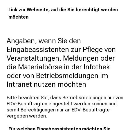
t
Link zur Webseite, auf die Sie berechtigt werden
a
möchten
u
s
c
Angaben, wenn Sie den 
h
Eingabeassistenten zur Pflege von 
e
n
Veranstaltungen, Meldungen oder 
S
die Materialbörse in der Infothek 
i
oder von Betriebsmeldungen im 
e
Intranet nutzen möchten 
s
i
Bitte beachten Sie, dass Betriebsmeldungen nur von 
c
EDV-Beauftragten eingestellt werden können und 
h
somit Berechtigungen nur an EDV-Beauftragte 
m
vergeben werden.
i
t
Für welchen Eingabeassistenten möchten Sie