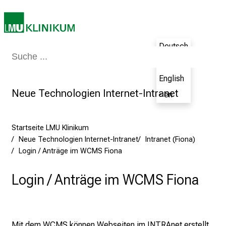
e
n
u
Deutsch
n
Medizin & Pflege
Patienten & Besucher
Forschung
Lehre
Das Kli
d
- de
g
English
a
Neue Technologien Internet-Intranet
- en
n
z
h
Startseite LMU Klinikum
e
Neue Technologien Internet-Intranet
Intranet (Fiona)
i
Login / Anträge im WCMS Fiona
t
l
Login / Anträge im WCMS Fiona
i
c
h
e
Mit dem WCMS können Webseiten im INTRAnet erstellt