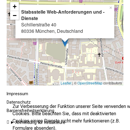
a
+
n
×
Stabsstelle Web-Anforderungen und -
−
z
Dienste
u
Schillerstraße 40
n
80336 München, Deutschland
v
e
r
b
i
n
d
Leaflet
| ©
OpenStreetMap
contributors
l
Impressum
i
c
Datenschutz
Zur Verbesserung der Funktion unserer Seite verwenden w
h
Barrierefreiheitserklärung
Cookies. Bitte beachten Sie, dass mit deaktivierten
u
Cookies einige Dienste nicht mehr funktionieren (z.B.
Anmeldung für Redakteure
n
Formulare absenden).