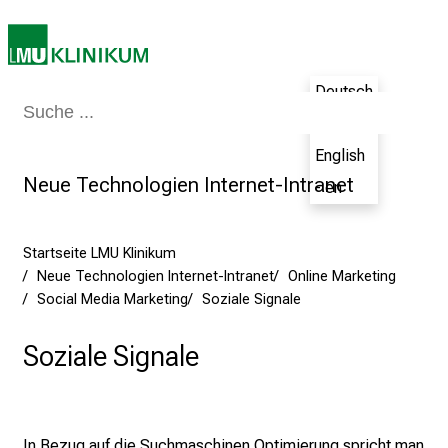
.
J
u
n
Deutsch
i
Medizin & Pflege
Patienten & Besucher
Forschung
Lehre
Das Kli
- de
2
0
English
2
Neue Technologien Internet-Intranet
- en
5
d
e
Startseite LMU Klinikum
Neue Technologien Internet-Intranet
Online Marketing
n
Social Media Marketing
Soziale Signale
K
a
Soziale Signale
r
r
i
e
In Bezug auf die Suchmaschinen Optimierung spricht man