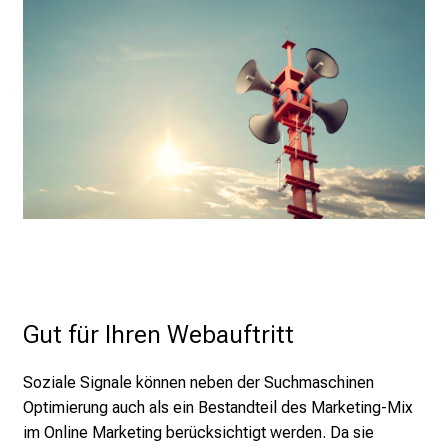
U
K
l
i
n
i
k
u
m
–
e
i
n
Gut für Ihren Webauftritt
T
a
g
Soziale Signale können neben der Suchmaschinen
v
Optimierung auch als ein Bestandteil des Marketing-Mix
o
im Online Marketing berücksichtigt werden. Da sie