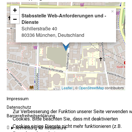
E
+
i
×
Stabsstelle Web-Anforderungen und -
n
−
Dienste
b
Schillerstraße 40
l
80336 München, Deutschland
i
c
k
e
i
n
d
Leaflet
| ©
OpenStreetMap
contributors
e
n
Impressum
a
Datenschutz
Zur Verbesserung der Funktion unserer Seite verwenden w
n
Barrierefreiheitserklärung
Cookies. Bitte beachten Sie, dass mit deaktivierten
s
Cookies einige Dienste nicht mehr funktionieren (z.B.
Anmeldung für Redakteure
p