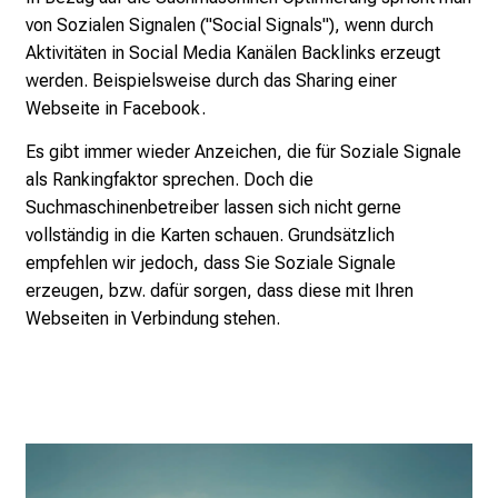
r
von Sozialen Signalen ("Social Signals"), wenn durch
e
Aktivitäten in Social Media Kanälen Backlinks erzeugt
t
werden. Beispielsweise durch das Sharing einer
a
Webseite in Facebook.
g
d
Es gibt immer wieder Anzeichen, die für Soziale Signale
e
als Rankingfaktor sprechen. Doch die
r
Suchmaschinenbetreiber lassen sich nicht gerne
P
vollständig in die Karten schauen. Grundsätzlich
f
empfehlen wir jedoch, dass Sie Soziale Signale
l
erzeugen, bzw. dafür sorgen, dass diese mit Ihren
e
Webseiten in Verbindung stehen.
g
e
a
m
L
M