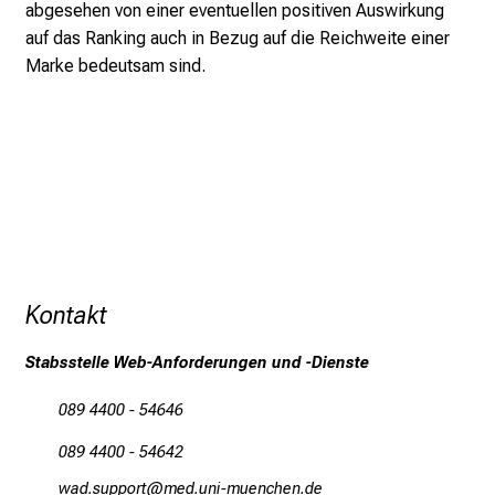
l
abgesehen von einer eventuellen positiven Auswirkung
l
auf das Ranking auch in Bezug auf die Reichweite einer
e
Marke bedeutsam sind.
r
i
n
s
p
i
r
i
Kontakt
e
r
Stabsstelle Web-Anforderungen und -Dienste
e
n
089 4400 - 54646
d
e
089 4400 - 54642
r
égmecfööüpb
vim-ful_vfiuWyziJu-mi