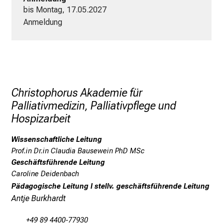
i
bis Montag, 17.05.2027
e
Anmeldung
l
f
ä
l
t
i
Christophorus Akademie für
g
Palliativmedizin, Palliativpflege und
e
Hospizarbeit
K
a
Wissenschaftliche Leitung
r
Prof.in Dr.in Claudia Bausewein PhD MSc
Geschäftsführende Leitung
r
Caroline Deidenbach
i
Pädagogische Leitung I stellv. geschäftsführende Leitung
e
Antje Burkhardt
r
e
+49 89 4400-77930