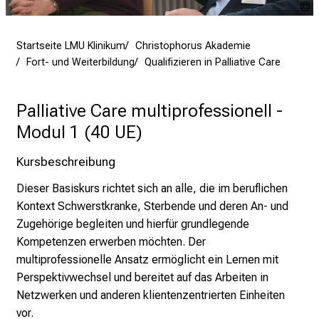
U
e
u
r
Startseite LMU Klinikum
Christophorus Akademie
i
Fort- und Weiterbildung
Qualifizieren in Palliative Care
n
s
p
Palliative Care multiprofessionell -
i
Modul 1 (40 UE)
r
i
Kursbeschreibung
e
Dieser Basiskurs richtet sich an alle, die im beruflichen
r
Kontext Schwerstkranke, Sterbende und deren An- und
e
Zugehörige begleiten und hierfür grundlegende
n
Kompetenzen erwerben möchten. Der
d
multiprofessionelle Ansatz ermöglicht ein Lernen mit
e
Perspektivwechsel und bereitet auf das Arbeiten in
r
Netzwerken und anderen klientenzentrierten Einheiten
E
vor.
i