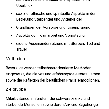
c
Überblick
h
soziale, ethische und spirituelle Aspekte in der
s
Betreuung Sterbender und Angehöriger
v
Grundlagen der Vorsorge und Krisenplanung
o
Aspekte der Teamarbeit und Vernetzung
l
l
eigene Auseinandersetzung mit Sterben, Tod und
e
Trauer
n
Methoden
u
n
Bevorzugt werden teilnehmerorientierte Methoden
d
eingesetzt, die aktives und erfahrungsgeleitetes Lernen
g
sowie die Reflexion der beruflichen Praxis ermöglichen.
a
Zielgruppe
n
z
Mitarbeitende in Berufen, die schwerstkranke und
h
sterbende Menschen sowie deren An- und Zugehörige
e