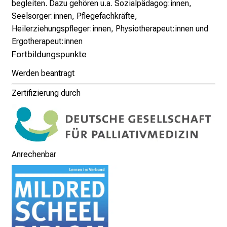
begleiten. Dazu gehören u.a. Sozialpädagog:innen,
i
Seelsorger:innen, Pflegefachkräfte,
t
Heilerziehungspfleger:innen, Physiotherapeut:innen und
l
Ergotherapeut:innen
i
Fortbildungspunkte
c
Werden beantragt
h
e
Zertifizierung durch
n
P
f
l
e
Anrechenbar
g
e
a
l
l