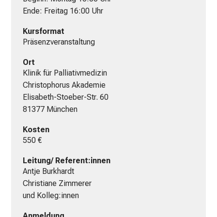
r
Ende: Freitag 16:00 Uhr
t
e
Kursformat
n
Präsenzveranstaltung
,
e
Ort
Klinik für Palliativmedizin
n
Christophorus Akademie
t
Elisabeth-Stoeber-Str. 60
d
81377 München
e
c
Kosten
k
550 €
e
n
Leitung/ Referent:innen
S
Antje Burkhardt
i
Christiane Zimmerer
e
und Kolleg:innen
v
Anmeldung