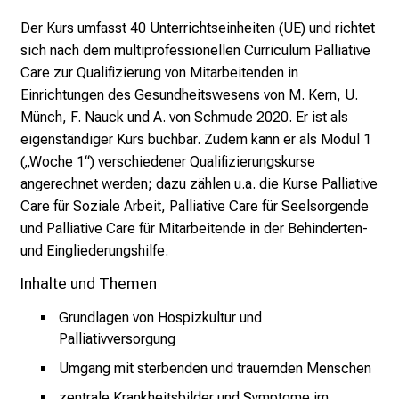
n
Der Kurs umfasst 40 Unterrichtseinheiten (UE) und richtet
b
sich nach dem multiprofessionellen Curriculum Palliative
l
Care zur Qualifizierung von Mitarbeitenden in
i
Einrichtungen des Gesundheitswesens von M. Kern, U.
c
Münch, F. Nauck und A. von Schmude 2020. Er ist als
k
eigenständiger Kurs buchbar. Zudem kann er als Modul 1
e
(„Woche 1“) verschiedener Qualifizierungskurse
i
angerechnet werden; dazu zählen u.a. die Kurse Palliative
n
Care für Soziale Arbeit, Palliative Care für Seelsorgende
d
und Palliative Care für Mitarbeitende in der Behinderten-
e
und Eingliederungshilfe.
n
Inhalte und Themen
a
n
Grundlagen von Hospizkultur und
s
Palliativversorgung
p
Umgang mit sterbenden und trauernden Menschen
r
u
zentrale Krankheitsbilder und Symptome im