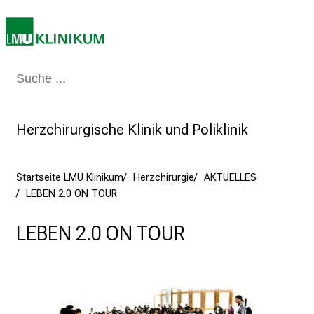
e
c
h
a
Medizin & Pflege
Patienten & Besucher
Forschung
Lehre
Das Kli
n
c
e
Herzchirurgische Klinik und Poliklinik
n
u
n
Startseite LMU Klinikum
Herzchirurgie
AKTUELLES
d
LEBEN 2.0 ON TOUR
e
r
LEBEN 2.0 ON TOUR
h
a
l
t
e