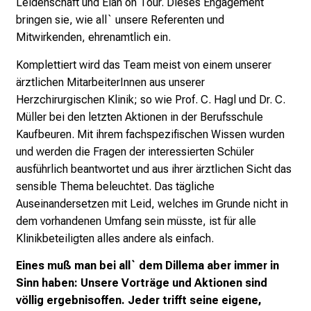
Leidenschaft und Elan on Tour. Dieses Engagement
e
bringen sie, wie all` unsere Referenten und
v
Mitwirkenden, ehrenamtlich ein.
o
Komplettiert wird das Team meist von einem unserer
r
ärztlichen MitarbeiterInnen aus unserer
b
Herzchirurgischen Klinik;
so wie Prof. C. Hagl und Dr. C.
e
Müller bei den letzten Aktionen in der Berufsschule
i
Kaufbeuren. Mit ihrem fachspezifischen Wissen wurden
,
und werden die Fragen der interessierten Schüler
t
ausführlich beantwortet und aus ihrer ärztlichen Sicht das
a
sensible Thema beleuchtet. Das tägliche
u
Auseinandersetzen mit Leid, welches im Grunde nicht in
s
dem vorhandenen Umfang sein müsste, ist für alle
c
Klinikbeteiligten alles andere als einfach.
h
e
Eines muß man bei all` dem Dillema aber immer in
n
Sinn haben: Unsere Vorträge und Aktionen sind
S
völlig ergebnisoffen. Jeder trifft seine eigene,