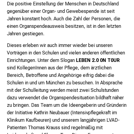
Die positive Einstellung der Menschen in Deutschland
b
gegenüber einer Organ- und Gewebespende ist seit
i
Jahren konstant hoch. Auch die Zahl der Personen, die
l
einen Organspendeausweis besitzen, ist in den letzten
d
Jahren gestiegen.
u
n
Dieses erleben wir auch immer wieder bei unseren
g
Vorträgen in den Schulen und vielen anderen öffentlichen
e
Einrichtungen. Unter dem Slogan
LEBEN 2.0 0N T0UR
n
sind KollegenInnen aus der Pflege, dem ärztlichen
.
Bereich, Betroffene und Angehörige eifrig dabei die
K
Schulen in und um München zu besuchen. In Absprache
o
mit der Schulleitung werden meist zwei Schulstunden
m
dazu verwendet die Organspendesituation bildhaft näher
m
zu bringen. Das Team um die Ideengeberin und Gründerin
e
der Initiative Kathrin Neubauer (Intensivpflegekraft im
n
Klinikum Kaufbeuren) und unserem langjährigen LVAD-
S
Patienten Thomas Krauss sind regelmäßig mit
i