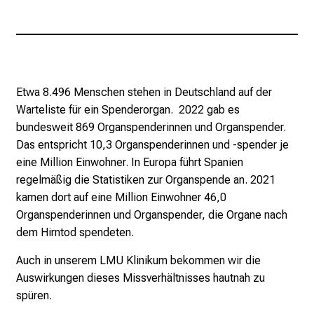
b
i
l
d
u
Etwa 8.496 Menschen stehen in Deutschland auf der
n
Warteliste für ein Spenderorgan. 2022 gab es
g
bundesweit 869 Organspenderinnen und Organspender.
e
Das entspricht 10,3 Organspenderinnen und -spender je
n
eine Million Einwohner. In Europa führt Spanien
u
regelmäßig die Statistiken zur Organspende an. 2021
n
kamen dort auf eine Million Einwohner 46,0
d
Organspenderinnen und Organspender, die Organe nach
W
dem Hirntod spendeten.
e
i
Auch in unserem LMU Klinikum bekommen wir die
t
Auswirkungen dieses Missverhältnisses hautnah zu
e
spüren.
r