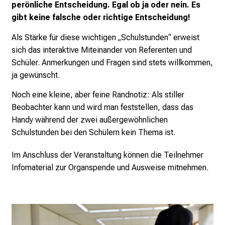
i
perönliche Entscheidung. Egal ob ja oder nein. Es
e
gibt keine falsche oder richtige Entscheidung!
s
Als Stärke für diese wichtigen „Schulstunden“ erweist
i
sich das interaktive Miteinander von Referenten und
c
Schüler. Anmerkungen und Fragen sind stets willkommen,
h
ja gewünscht.
m
i
Noch eine kleine, aber feine Randnotiz: Als stiller
t
Beobachter kann und wird man feststellen, dass das
K
Handy während der zwei außergewöhnlichen
o
Schulstunden bei den Schülern kein Thema ist.
l
l
Im Anschluss der Veranstaltung können die Teilnehmer
e
Infomaterial zur Organspende und Ausweise mitnehmen.
g
e
n
a