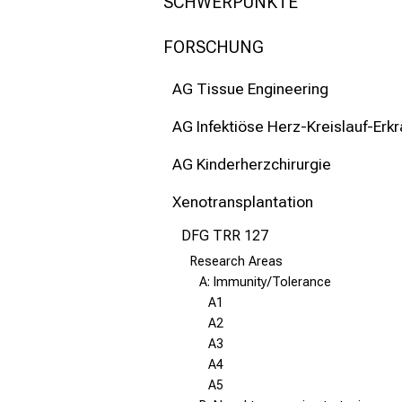
mehr Informationen
SCHWERPUNKTE
FORSCHUNG
Schließen
AG Tissue Engineering
AG Infektiöse Herz-Kreislauf-Erk
AG Kinderherzchirurgie
Xenotransplantation
DFG TRR 127
Research Areas
A: Immunity/Tolerance
A1
A2
A3
A4
A5