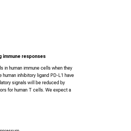
-pig immune responses
gnals in human immune cells when they
he human inhibitory ligand PD-L1 have
tory signals will be reduced by
ors for human T cells. We expect a
.
Impressum