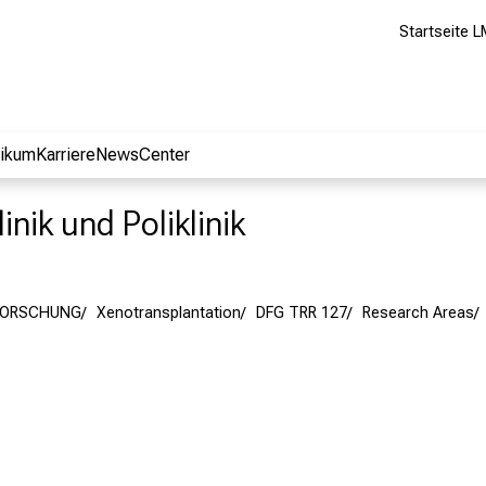
Startseite L
nikum
Karriere
NewsCenter
inik und Poliklinik
FORSCHUNG
Xenotransplantation
DFG TRR 127
Research Areas