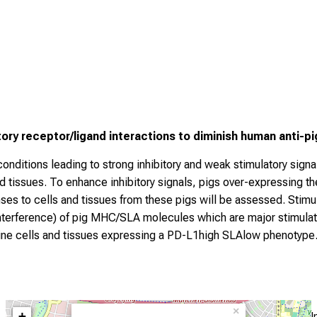
itory receptor/ligand interactions to diminish human anti
sh conditions leading to strong inhibitory and weak stimulatory si
d tissues. To enhance inhibitory signals, pigs over-expressing t
 to cells and tissues from these pigs will be assessed. Stimula
nterference) of pig MHC/SLA molecules which are major stimulat
cine cells and tissues expressing a PD-L1high SLAlow phenotype
×
+