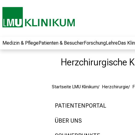
und erhalten Sie
spannende
Informationen zu
Jobs, Ausbildungen
und
Weiterbildungen.
Medizin & Pflege
Patienten & Besucher
Forschung
Lehre
Das Kli
Kommen Sie
vorbei, tauschen
Herzchirurgische Kl
Sie sich mit
Kollegen aus und
lassen Sie sich von
Startseite LMU Klinikum
Herzchirurgie
der gelebten
Pflegewissenschaft
begeistern – ganz
PATIENTENPORTAL
unverbindlich und
ohne Anmeldung.
ÜBER UNS