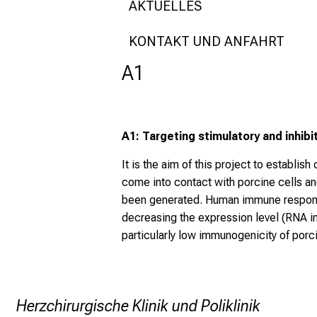
AKTUELLES
KONTAKT UND ANFAHRT
A1
A1: Targeting stimulatory and inhib
It is the aim of this project to establi
come into contact with porcine cells an
been generated. Human immune responses
decreasing the expression level (RNA i
particularly low immunogenicity of por
Herzchirurgische Klinik und Poliklinik