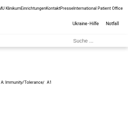
MU Klinikum
Einrichtungen
Kontakt
Presse
International Patient Office
Ukraine-Hilfe
Notfall
A: Immunity/Tolerance
A1