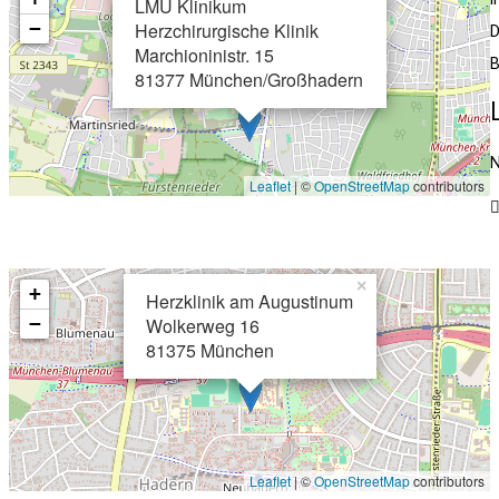
LMU Klinikum
−
Herzchirurgische Klinik
D
Marchioninistr. 15
B
81377 München/Großhadern
N
Leaflet
| ©
OpenStreetMap
contributors
×
+
Herzklinik am Augustinum
−
Wolkerweg 16
81375 München
Leaflet
| ©
OpenStreetMap
contributors