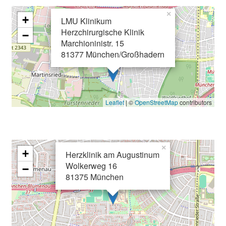
n
×
+
g
LMU Klinikum
e
Herzchirurgische Klinik
−
Marchioninistr. 15
n
81377 München/Großhadern
u
n
d
W
Leaflet
| ©
OpenStreetMap
contributors
e
i
t
e
×
+
Herzklinik am Augustinum
r
Wolkerweg 16
−
b
81375 München
i
l
d
u