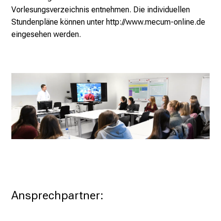
Vorlesungsverzeichnis entnehmen. Die individuellen
c
Stundenpläne können unter
http://www.mecum-online.de
h
eingesehen werden.
e
n
P
f
l
e
g
e
a
l
l
t
a
Ansprechpartner:
g
.
T