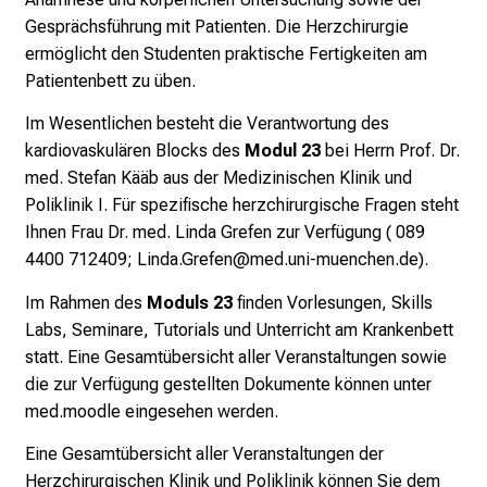
o
Gesprächsführung mit Patienten. Die Herzchirurgie
l
ermöglicht den Studenten praktische Fertigkeiten am
l
Patientenbett zu üben.
e
Im Wesentlichen besteht die Verantwortung des
n
kardiovaskulären Blocks
des
Modul 23
bei Herrn
Prof. Dr.
u
med. Stefan Kääb
aus der Medizinischen Klinik und
n
Poliklinik I. Für spezifische herzchirurgische Fragen steht
d
Ihnen Frau Dr. med. Linda Grefen zur Verfügung ( 089
g
4400 712409;
Linda.Grefen@med.uni-muenchen.de
).
a
n
Im Rahmen des
Moduls 23
finden Vorlesungen, Skills
z
Labs, Seminare, Tutorials und Unterricht am Krankenbett
h
statt. Eine Gesamtübersicht aller Veranstaltungen sowie
e
die zur Verfügung gestellten Dokumente können unter
i
med.moodle
eingesehen werden.
t
Eine Gesamtübersicht aller Veranstaltungen der
l
Herzchirurgischen Klinik und Poliklinik können Sie dem
i