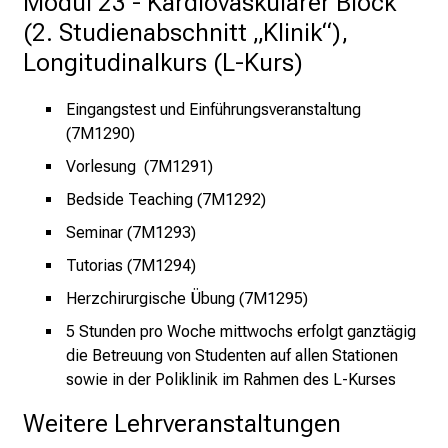
Modul 23 - Kardiovaskulärer Block
ä
(2. Studienabschnitt „Klinik“),
l
t
Longitudinalkurs (L-Kurs)
i
g
Eingangstest und Einführungsveranstaltung
e
(7M1290)
K
Vorlesung (7M1291)
a
Bedside Teaching (7M1292)
r
r
Seminar (7M1293)
i
Tutorias (7M1294)
e
Herzchirurgische Übung (7M1295)
r
e
5 Stunden pro Woche mittwochs erfolgt ganztägig
c
die Betreuung von Studenten auf allen Stationen
h
sowie in der Poliklinik im Rahmen des L-Kurses
a
Weitere Lehrveranstaltungen
n