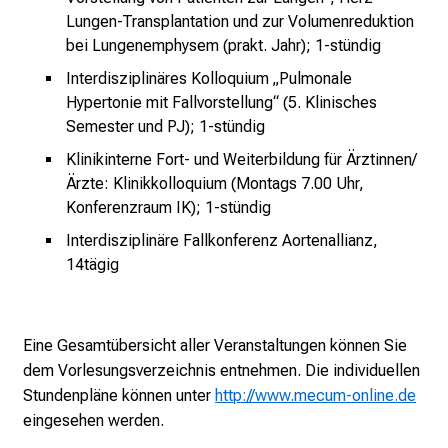
p
Lungen-Transplantation und zur Volumenreduktion
a
bei Lungenemphysem (prakt. Jahr); 1-stündig
n
Interdisziplinäres Kolloquium „Pulmonale
n
Hypertonie mit Fallvorstellung“ (5. Klinisches
e
Semester und PJ); 1-stündig
n
d
Klinikinterne Fort- und Weiterbildung für Ärztinnen/
e
Ärzte: Klinikkolloquium (Montags 7.00 Uhr,
I
Konferenzraum IK); 1-stündig
n
Interdisziplinäre Fallkonferenz Aortenallianz,
f
14tägig
o
r
m
Eine Gesamtübersicht aller Veranstaltungen können Sie
a
dem Vorlesungsverzeichnis entnehmen. Die individuellen
t
Stundenpläne können unter
http://www.mecum-online.de
i
eingesehen werden.
o