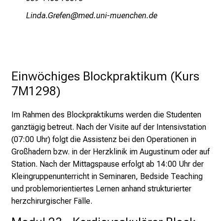
,
e
VlumgeXpidwiu
vimtful_vfiuyziueami
n
t
d
e
Einwöchiges Blockpraktikum (Kurs
c
k
7M1298)
e
n
Im Rahmen des Blockpraktikums werden die Studenten
S
ganztägig betreut. Nach der Visite auf der Intensivstation
i
(07:00 Uhr) folgt die Assistenz bei den Operationen in
e
Großhadern bzw. in der Herzklinik im Augustinum oder auf
v
Station. Nach der Mittagspause erfolgt ab 14:00 Uhr der
i
Kleingruppenunterricht in Seminaren, Bedside Teaching
e
und problemorientiertes Lernen anhand strukturierter
l
herzchirurgischer Fälle.
f