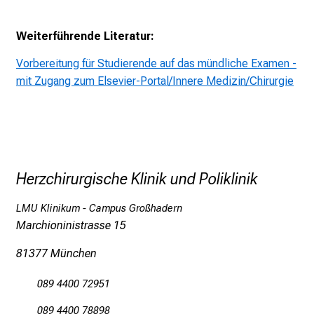
n
e
Weiterführende Literatur:
n
z
Vorbereitung für Studierende auf das mündliche Examen -
u
mit Zugang zum Elsevier-Portal/Innere Medizin/Chirurgie
J
o
b
s
,
Herzchirurgische Klinik und Poliklinik
A
u
LMU Klinikum - Campus Großhadern
s
Marchioninistrasse 15
b
i
81377 München
l
089 4400 72951
d
u
089 4400 78898