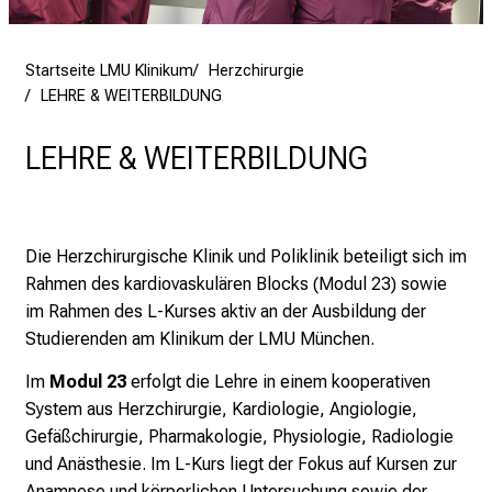
c
k
Startseite LMU Klinikum
Herzchirurgie
e
LEHRE & WEITERBILDUNG
i
n
LEHRE & WEITERBILDUNG
d
e
n
a
Die Herzchirurgische Klinik und Poliklinik beteiligt sich im
n
Rahmen des kardiovaskulären Blocks (Modul 23) sowie
s
im Rahmen des L-Kurses aktiv an der Ausbildung der
p
Studierenden am Klinikum der LMU München.
r
u
Im
Modul 23
erfolgt die Lehre in einem kooperativen
c
System aus Herzchirurgie, Kardiologie, Angiologie,
h
Gefäßchirurgie, Pharmakologie, Physiologie, Radiologie
s
und Anästhesie. Im L-Kurs liegt der Fokus auf Kursen zur
v
Anamnese und körperlichen Untersuchung sowie der