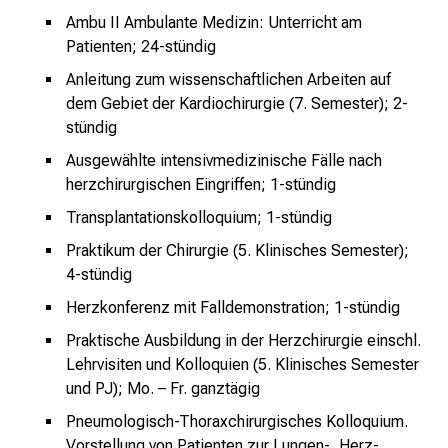
c
Ambu II Ambulante Medizin: Unterricht am
e
Patienten; 24-stündig
n
Anleitung zum wissenschaftlichen Arbeiten auf
u
dem Gebiet der Kardiochirurgie (7. Semester); 2-
n
stündig
d
e
Ausgewählte intensivmedizinische Fälle nach
r
herzchirurgischen Eingriffen; 1-stündig
h
Transplantationskolloquium; 1-stündig
a
Praktikum der Chirurgie (5. Klinisches Semester);
l
4-stündig
t
e
Herzkonferenz mit Falldemonstration; 1-stündig
n
Praktische Ausbildung in der Herzchirurgie einschl.
S
Lehrvisiten und Kolloquien (5. Klinisches Semester
i
und PJ); Mo. – Fr. ganztägig
e
Pneumologisch-Thoraxchirurgisches Kolloquium.
s
Vorstellung von Patienten zur Lungen-, Herz-