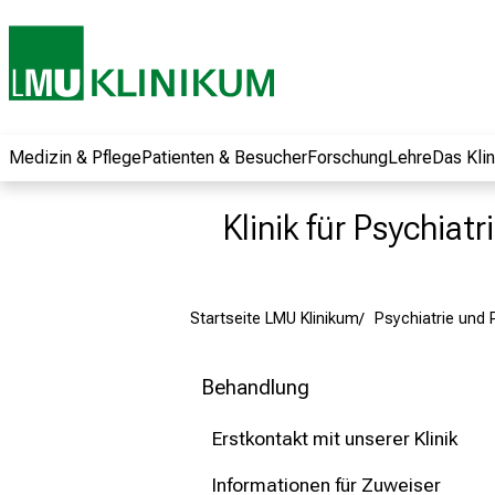
und erhalten Sie
spannende
Informationen zu
Jobs, Ausbildungen
und
Weiterbildungen.
Medizin & Pflege
Patienten & Besucher
Forschung
Lehre
Das Kli
Kommen Sie
vorbei, tauschen
Klinik für Psychiat
Sie sich mit
Kollegen aus und
lassen Sie sich von
Startseite LMU Klinikum
Psychiatrie und
der gelebten
Pflegewissenschaft
begeistern – ganz
Behandlung
unverbindlich und
ohne Anmeldung.
Erstkontakt mit unserer Klinik
Informationen für Zuweiser