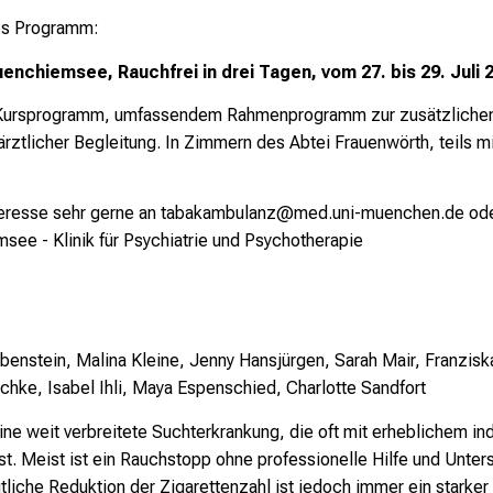
res Programm:
uenchiemsee, Rauchfrei in drei Tagen, vom 27. bis 29. Juli 
m Kursprogramm, umfassendem Rahmenprogramm zur zusätzlichen U
ärztlicher Begleitung. In Zimmern des Abtei Frauenwörth, teils m
teresse sehr gerne an
tabakambulanz@med.uni-muenchen.de
ode
msee - Klinik für Psychiatrie und Psychotherapie
benstein, Malina Kleine, Jenny Hansjürgen, Sarah Mair, Franzisk
chke, Isabel Ihli, Maya Espenschied, Charlotte Sandfort
ne weit verbreitete Suchterkrankung, die oft mit erheblichem in
. Meist ist ein Rauchstopp ohne professionelle Hilfe und Unterst
tliche Reduktion der Zigarettenzahl ist jedoch immer ein starke