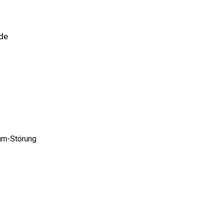
nde
um-Störung