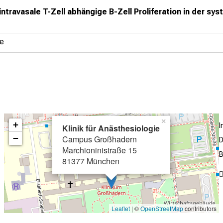
travasale T-Zell abhängige B-Zell Proliferation in der sy
ie
×
+
Klinik für Anästhesiologie
−
Campus Großhadern
D
Marchioninistraße 15
B
81377 München
Leaflet
| ©
OpenStreetMap
contributors