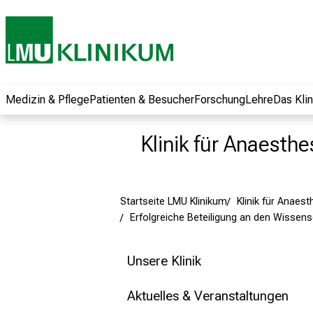
und erhalten Sie
spannende
Informationen zu
Jobs, Ausbildungen
und
Weiterbildungen.
Medizin & Pflege
Patienten & Besucher
Forschung
Lehre
Das Kli
Kommen Sie
vorbei, tauschen
Klinik für Anaesthe
Sie sich mit
Kollegen aus und
lassen Sie sich von
Startseite LMU Klinikum
Klinik für Anaest
der gelebten
Erfolgreiche Beteiligung an den Wissens
Pflegewissenschaft
begeistern – ganz
unverbindlich und
Unsere Klinik
ohne Anmeldung.
Aktuelles & Veranstaltungen