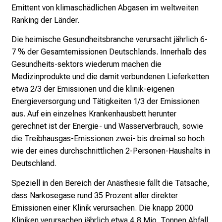
m
Emittent von klimaschädlichen Abgasen im weltweiten
–
Ranking der Länder.
e
Die heimische Gesundheitsbranche verursacht jährlich 6-
i
7 % der Gesamtemissionen Deutschlands.
Innerhalb des
n
Gesundheits-sektors wiederum machen die
T
Medizinprodukte und die damit verbundenen Lieferketten
a
etwa 2/3 der Emissionen und die klinik-eigenen
g
Energieversorgung und Tätigkeiten 1/3 der Emissionen
v
aus. Auf ein einzelnes Krankenhausbett herunter
o
gerechnet ist der Energie- und Wasserverbrauch, sowie
l
die Treibhausgas-Emissionen zwei- bis dreimal so hoch
l
wie der eines durchschnittlichen 2-Personen-Haushalts in
e
Deutschland.
r
i
Speziell in den Bereich der Anästhesie fällt die Tatsache,
n
dass Narkosegase rund 35 Prozent aller direkter
s
Emissionen einer Klinik verursachen.
Die knapp 2000
p
Kliniken verursachen jährlich etwa 4,8 Mio. Tonnen Abfall,