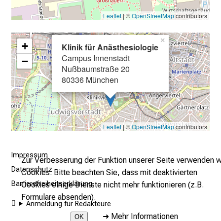
l
Leaflet
| ©
OpenStreetMap
contributors
e
n
×
+
u
Klinik für Anästhesiologie
Campus Innenstadt
n
−
Nußbaumstraße 20
d
80336 München
g
a
n
z
Leaflet
| ©
OpenStreetMap
contributors
h
e
Impressum
i
Zur Verbesserung der Funktion unserer Seite verwenden w
t
Datenschutz
Cookies. Bitte beachten Sie, dass mit deaktivierten
l
Barrierefreiheitserklärung
Cookies einige Dienste nicht mehr funktionieren (z.B.
i
Formulare absenden).
Anmeldung für Redakteure
c
➜
Mehr Informationen
h
OK