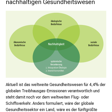
nachhaltigen Gesundheitswesen
P
f
l
e
g
e
a
m
L
M
U
K
l
i
Aktuell ist das weltweite Gesundheitswesen für 4,4% der
n
globalen Treibhausgas-Emissionen verantwortlich und
i
steht damit noch vor dem weltweiten Flug- oder
k
Schiffsverkehr. Anders formuliert, w
äre der globale
u
Gesundheitssektor ein Land, wäre es der fünftgrößte