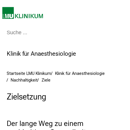
5
d
e
n
K
Medizin & Pflege
Patienten & Besucher
Forschung
Lehre
Das Kli
a
r
r
Klinik für Anaesthesiologie
i
e
Startseite LMU Klinikum
Klinik für Anaesthesiologie
r
Nachhaltigkeit
Ziele
e
t
Zielsetzung
a
g
d
e
Der lange Weg zu einem 
r