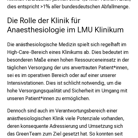
i
dies entspricht >1% aller bundesdeutschen Abfallmenge.
r
Die Rolle der Klinik für 
i
e
Anaesthesiologie im LMU Klinikum
r
e
Die anästhesiologische Medizin spielt sich regelhaft im
n
High-Care-Bereich eines Klinikums ab. Dies bedeutet im
d
besonderen Maße einen hohen Ressourceneinsatz in der
e
täglichen Versorgung der uns anvertrauten Patient*innen,
r
sei es im operativen Bereich oder auf einer unserer
E
Intensivstationen. Dies ist schlicht notwendig, um die
i
hohe Versorgungsqualität und Sicherheit im Umgang mit
n
unseren Patient*innen zu ermöglichen.
b
Dennoch sind auch im Verantwortungsbereich einer
l
anästhesiologischen Klinik viele Potenziale vorhanden,
i
deren konsequente Adressierung und Umsetzung sich
c
das GreenTeam zum Ziel gesetzt hat. So konnten seit
k