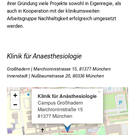
ihrer Gründung viele Projekte sowohl in Eigenregie, als
e
auch in Kooperation mit der klinikumsweiten
i
Arbeitsgruppe Nachhaltigkeit erfolgreich umgesetzt
n
werden.
d
e
n
a
Klinik für Anaesthesiologie
n
s
Großhadern | Marchioninistrasse 15, 81377 München
p
Innenstadt | Nußbaumstrasse 20, 80336 München
r
u
×
+
c
Klinik für Anästhesiologie
Campus Großhadern
h
−
Marchioninistraße 15
s
81377 München
v
o
l