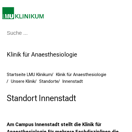
r
l
e
b
Medizin & Pflege
Patienten & Besucher
Forschung
Lehre
Das Kli
e
n
S
Klinik für Anaesthesiologie
i
e
a
Startseite LMU Klinikum
Klinik für Anaesthesiologie
m
Unsere Klinik
Standorte
Innenstadt
2
7
Standort Innenstadt
.
J
u
n
Am Campus Innenstadt stellt die Klinik für
i
Anaesthesiologie für mehrere Fachdisziplinen die