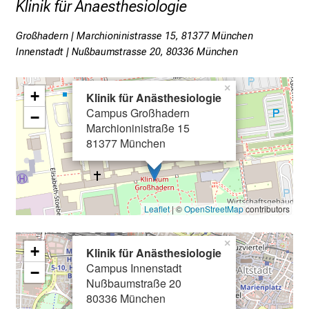
Klinik für Anaesthesiologie
d
e
Großhadern | Marchioninistrasse 15, 81377 München
r
Innenstadt | Nußbaumstrasse 20, 80336 München
P
f
×
+
Klinik für Anästhesiologie
l
Campus Großhadern
−
e
Marchioninistraße 15
g
81377 München
e
a
m
L
Leaflet
| ©
OpenStreetMap
contributors
M
U
×
+
Klinik für Anästhesiologie
K
Campus Innenstadt
−
l
Nußbaumstraße 20
i
80336 München
n