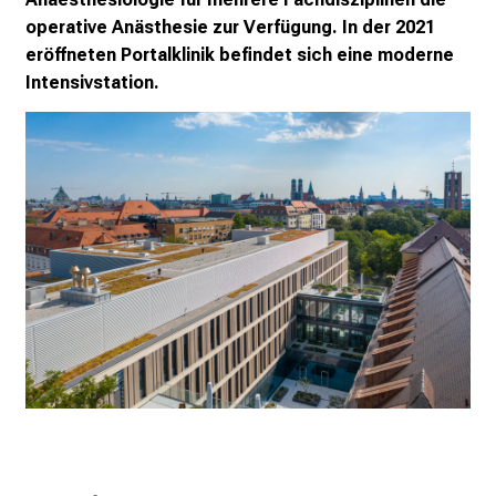
2
operative Anästhesie zur Verfügung. In der 2021
0
eröffneten Portalklinik befindet sich eine moderne
2
Intensivstation.
5
d
e
n
K
a
r
r
i
e
r
e
t
a
g