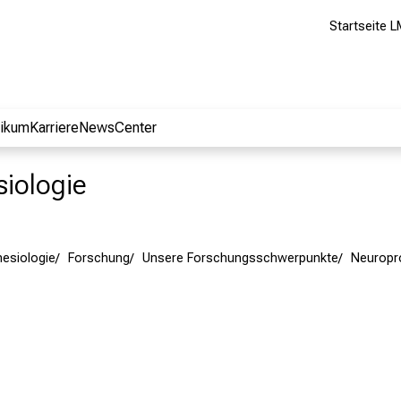
Startseite L
nikum
Karriere
NewsCenter
siologie
hesiologie
Forschung
Unsere Forschungsschwerpunkte
Neuropr