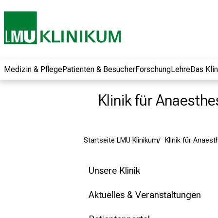
und erhalten Sie
spannende
Informationen zu
Jobs, Ausbildungen
und
Weiterbildungen.
Medizin & Pflege
Patienten & Besucher
Forschung
Lehre
Das Kli
Kommen Sie
vorbei, tauschen
Klinik für Anaesthe
Sie sich mit
Kollegen aus und
lassen Sie sich von
Startseite LMU Klinikum
Klinik für Anaest
der gelebten
Pflegewissenschaft
begeistern – ganz
Unsere Klinik
unverbindlich und
ohne Anmeldung.
Aktuelles & Veranstaltungen