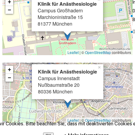
+
Klinik für Anästhesiologie
−
Campus Großhadern
D
Marchioninistraße 15
B
81377 München
Leaflet
| ©
OpenStreetMap
contributors
×
+
Klinik für Anästhesiologie
−
Campus Innenstadt
Nußbaumstraße 20
80336 München
Leaflet
| ©
OpenStreetMap
contributors
r Cookies. Bitte beachten Sie, dass mit deaktivierten Cookies e