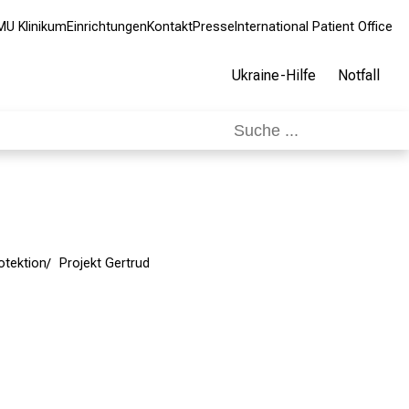
MU Klinikum
Einrichtungen
Kontakt
Presse
International Patient Office
Ukraine-Hilfe
Notfall
otektion
Projekt Gertrud