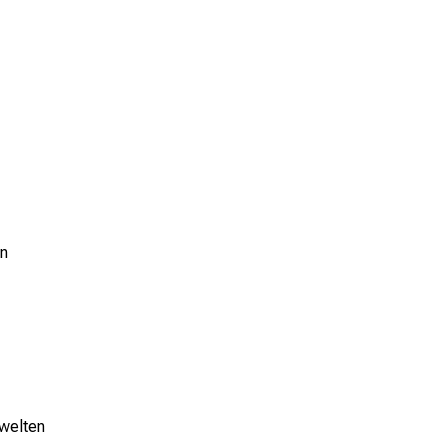
n
welten