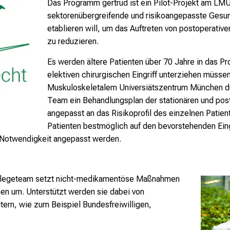
Das Programm gertrud ist ein Pilot-Projekt am LM
sektorenübergreifende und risikoangepasste Gesun
etablieren will, um das Auftreten von postoperativ
zu reduzieren.
Es werden ältere Patienten über 70 Jahre in das 
elektiven chirurgischen Eingriff unterziehen müssen
Muskuloskeletalem Universiätszentrum München durc
Team ein Behandlungsplan der stationären und pos
angepasst an das Risikoprofil des einzelnen Patient
Patienten bestmöglich auf den bevorstehenden Eingr
otwendigkeit angepasst werden.
 Pflegeteam setzt nicht-medikamentöse Maßnahmen
onen um. Unterstützt werden sie dabei von
rn, wie zum Beispiel Bundesfreiwilligen,