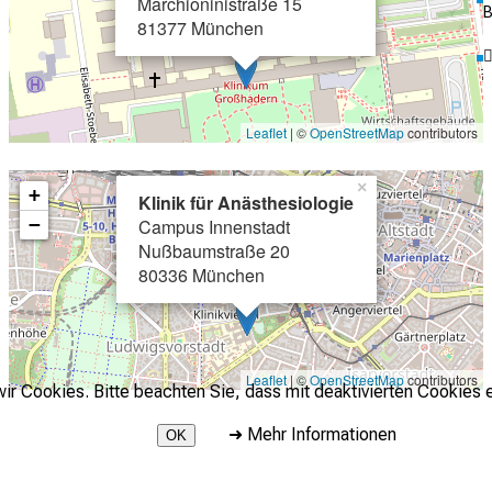
Marchioninistraße 15
B
81377 München
Leaflet
| ©
OpenStreetMap
contributors
×
+
Klinik für Anästhesiologie
−
Campus Innenstadt
Nußbaumstraße 20
80336 München
Leaflet
| ©
OpenStreetMap
contributors
r Cookies. Bitte beachten Sie, dass mit deaktivierten Cookies e
➜
Mehr Informationen
OK
2026 © LMU Klinikum - Klinik für Anaesthesiologie