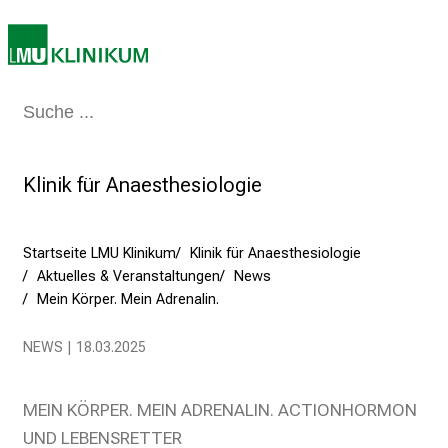
e
b
e
n
Medizin & Pflege
Patienten & Besucher
Forschung
Lehre
Das Kli
S
i
e
Klinik für Anaesthesiologie
a
m
2
Startseite LMU Klinikum
Klinik für Anaesthesiologie
7
Aktuelles & Veranstaltungen
News
.
Mein Körper. Mein Adrenalin.
J
u
NEWS | 18.03.2025
n
i
MEIN KÖRPER. MEIN ADRENALIN. ACTIONHORMON
2
UND LEBENSRETTER
0