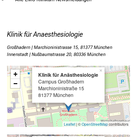
r
P
f
l
Klinik für Anaesthesiologie
e
g
Großhadern | Marchioninistrasse 15, 81377 München
e
Innenstadt | Nußbaumstrasse 20, 80336 München
a
m
×
+
Klinik für Anästhesiologie
L
Campus Großhadern
−
M
Marchioninistraße 15
U
81377 München
K
l
i
n
Leaflet
| ©
OpenStreetMap
contributors
i
k