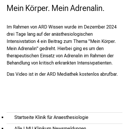
2
Mein Körper. Mein Adrenalin.
5
d
e
Im Rahmen von ARD Wissen wurde
im Dezember 2024
n
drei Tage lang auf der anästhesiologischen
K
Intensivstation 4 ein Beitrag zum Thema "Mein
Körper.
a
Mein Adrenalin" gedreht. Hierbei ging es um den
r
therapeutischen Einsatz von Adrenalin im Rahmen der
r
Behandlung von kritisch erkrankten Intensivpatienten.
i
Das Video ist in der
ARD Mediathek
kostenlos abrufbar.
e
r
e
t
a
g
Startseite Klinik für Anaesthesiologie
d
e
Alle LMU Klinikum Newsmeldungen