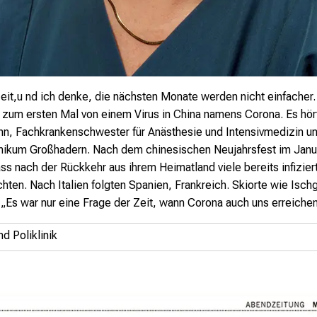
eit,
u nd ich denke, die
nächsten Monate werden nicht
einfacher
ir zum
ersten Mal von einem Virus in China namens Corona. Es hö
n, Fachkrankenschwester für Anästhesie
und Intensivmedizin und
linikum Großhadern.
Nach dem chinesischen Neujahrsfest im Janua
ss nach der Rückkehr aus ihrem Heimatland viele bereits
infizie
hten. Nach Italien folgten Spanien, Frankreich. Skiorte wie
Ischg
. „Es
war nur eine Frage der Zeit,
wann Corona auch uns erreiche
d Poliklinik