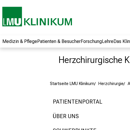
und erhalten Sie
spannende
Informationen zu
Jobs, Ausbildungen
und
Weiterbildungen.
Medizin & Pflege
Patienten & Besucher
Forschung
Lehre
Das Kli
Kommen Sie
vorbei, tauschen
Herzchirurgische Kl
Sie sich mit
Kollegen aus und
lassen Sie sich von
Startseite LMU Klinikum
Herzchirurgie
der gelebten
Pflegewissenschaft
begeistern – ganz
PATIENTENPORTAL
unverbindlich und
ohne Anmeldung.
ÜBER UNS