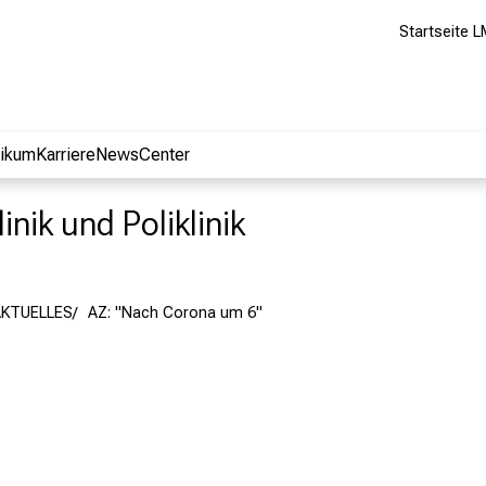
Startseite L
nikum
Karriere
NewsCenter
inik und Poliklinik
AKTUELLES
AZ: "Nach Corona um 6"