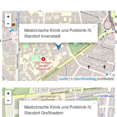
+
−
D
×
Medizinische Klinik und Poliklinik IV,
B
Standort Innenstadt
n
Leaflet
| ©
OpenStreetMap
contributors
+
−
×
Medizinische Klinik und Poliklinik IV,
Standort Großhadern