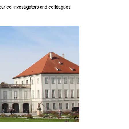
your co-investigators and colleagues.
Urheberschaft
ungeklärt