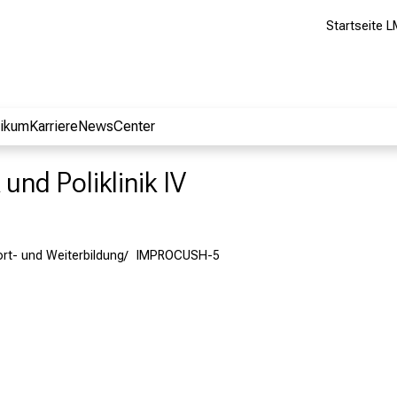
Startseite L
nikum
Karriere
NewsCenter
 und Poliklinik IV
ort- und Weiterbildung
IMPROCUSH-5