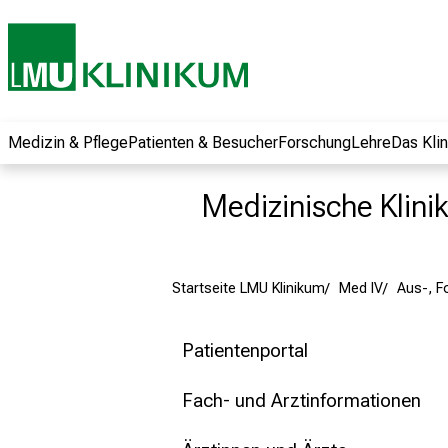
und erhalten Sie
spannende
Informationen zu
Jobs, Ausbildungen
und
Weiterbildungen.
Medizin & Pflege
Patienten & Besucher
Forschung
Lehre
Das Kli
Kommen Sie
vorbei, tauschen
Medizinische Klinik
Sie sich mit
Kollegen aus und
lassen Sie sich von
Startseite LMU Klinikum
Med IV
Aus-, F
der gelebten
Pflegewissenschaft
begeistern – ganz
Patientenportal
unverbindlich und
ohne Anmeldung.
Fach- und Arztinformationen