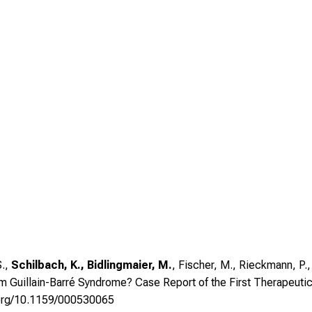
S.,
Schilbach, K., Bidlingmaier, M.
, Fischer, M., Rieckmann, P.
 Guillain-Barré Syndrome? Case Report of the First Therapeutic
i.org/10.1159/000530065