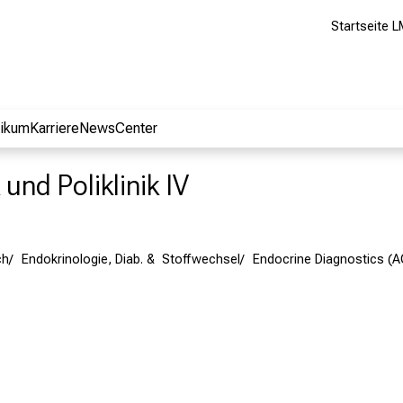
Startseite L
nikum
Karriere
NewsCenter
 und Poliklinik IV
ch
Endokrinologie, Diab. & Stoffwechsel
Endocrine Diagnostics (A