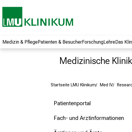
und erhalten Sie
spannende
Informationen zu
Jobs, Ausbildungen
und
Weiterbildungen.
Medizin & Pflege
Patienten & Besucher
Forschung
Lehre
Das Kli
Kommen Sie
vorbei, tauschen
Medizinische Klinik
Sie sich mit
Kollegen aus und
lassen Sie sich von
Startseite LMU Klinikum
Med IV
Resear
der gelebten
Pflegewissenschaft
begeistern – ganz
Patientenportal
unverbindlich und
ohne Anmeldung.
Fach- und Arztinformationen