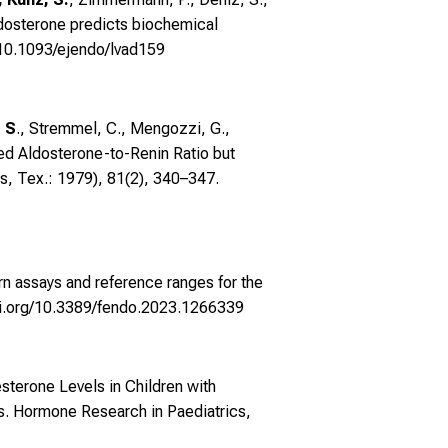
aldosterone predicts biochemical
g/10.1093/ejendo/lvad159
, S
., Stremmel, C., Mengozzi, G.,
ted Aldosterone-to-Renin Ratio but
s, Tex.: 1979), 81(2), 340–347.
n assays and reference ranges for the
oi.org/10.3389/fendo.2023.1266339
sterone Levels in Children with
s. Hormone Research in Paediatrics,