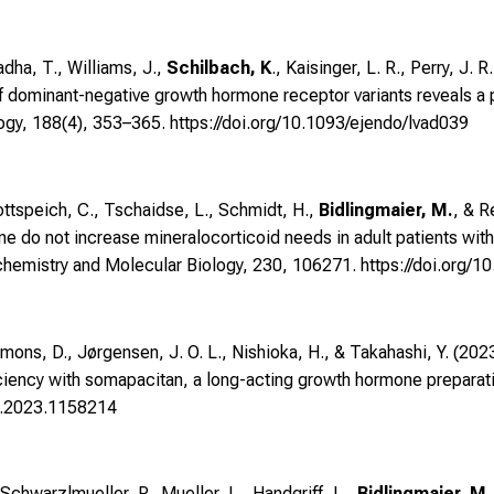
adha, T., Williams, J.,
Schilbach, K
., Kaisinger, L. R., Perry, J. 
of dominant-negative growth hormone receptor variants reveals a p
logy, 188(4), 353–365.
https://doi.org/10.1093/ejendo/lvad039
ottspeich, C., Tschaidse, L., Schmidt, H.,
Bidlingmaier, M.
, & R
ne do not increase mineralocorticoid needs in adult patients with
ochemistry and Molecular Biology, 230, 106271.
https://doi.org/
emmons, D., Jørgensen, J. O. L., Nishioka, H., & Takahashi, Y. (20
iency with somapacitan, a long-acting growth hormone preparatio
do.2023.1158214
Schwarzlmueller, P., Mueller, L., Handgriff, L.,
Bidlingmaier, M.