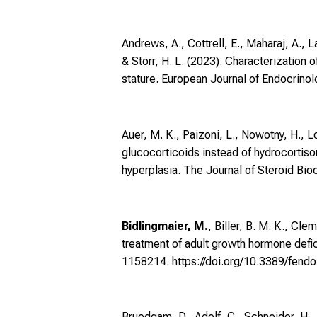
Andrews, A., Cottrell, E., Maharaj, A., L
& Storr, H. L. (2023). Characterization 
stature. European Journal of Endocrino
Auer, M. K., Paizoni, L., Nowotny, H., L
glucocorticoids instead of hydrocortiso
hyperplasia. The Journal of Steroid Bi
Bidlingmaier, M.
, Biller, B. M. K., Cl
treatment of adult growth hormone defic
1158214.
https://doi.org/10.3389/fen
Bruedgam, D., Adolf, C., Schneider, H., 