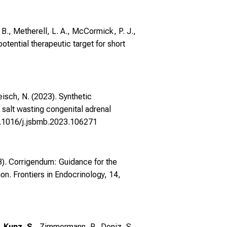
R. B., Metherell, L. A., McCormick, P. J.,
otential therapeutic target for short
eisch, N. (2023). Synthetic
 salt wasting congenital adrenal
10.1016/j.jsbmb.2023.106271
23). Corrigendum: Guidance for the
n. Frontiers in Endocrinology, 14,
, Kunz, S.
, Zimmermann, P., Deniz, S.,