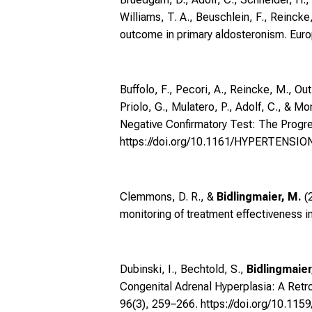
Williams, T. A., Beuschlein, F., Reinck
outcome in primary aldosteronism. Eur
Buffolo, F., Pecori, A., Reincke, M., Out
Priolo, G., Mulatero, P., Adolf, C., & 
Negative Confirmatory Test: The Progre
https://doi.org/10.1161/HYPERTENSI
Clemmons, D. R., &
Bidlingmaier, M.
(2
monitoring of treatment effectiveness i
Dubinski, I., Bechtold, S.,
Bidlingmaier
Congenital Adrenal Hyperplasia: A Retr
96(3), 259–266.
https://doi.org/10.11