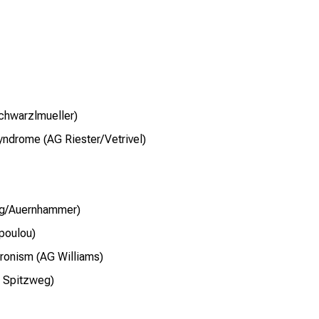
chwarzlmueller)
yndrome (AG Riester/Vetrivel)
ng/Auernhammer)
poulou)
eronism (AG Williams)
G Spitzweg)