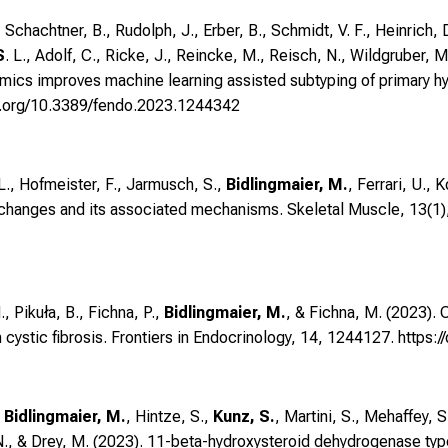
, Schachtner, B., Rudolph, J., Erber, B., Schmidt, V. F., Heinrich,
S
. L., Adolf, C., Ricke, J., Reincke, M., Reisch, N., Wildgruber, M
mics improves machine learning assisted subtyping of primary hy
oi.org/10.3389/fendo.2023.1244342
 L., Hofmeister, F., Jarmusch, S.,
Bidlingmaier, M.
, Ferrari, U., 
 changes and its associated mechanisms. Skeletal Muscle, 13(1)
 Pikuła, B., Fichna, P.,
Bidlingmaier, M.
, & Fichna, M. (2023).
 cystic fibrosis. Frontiers in Endocrinology, 14, 1244127.
https:
,
Bidlingmaier, M.
, Hintze, S.,
Kunz, S.
, Martini, S., Mehaffey, 
N., & Drey, M. (2023). 11-beta-hydroxysteroid dehydrogenase t