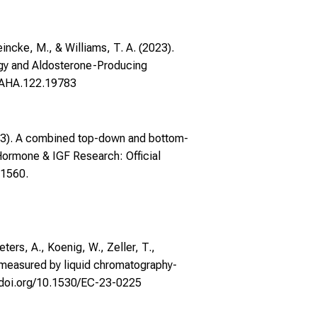
eincke, M., & Williams, T. A. (2023).
ogy and Aldosterone-Producing
NAHA.122.19783
2023). A combined top-down and bottom-
ormone & IGF Research: Official
01560.
ters, A., Koenig, W., Zeller, T.,
s measured by liquid chromatography-
//doi.org/10.1530/EC-23-0225