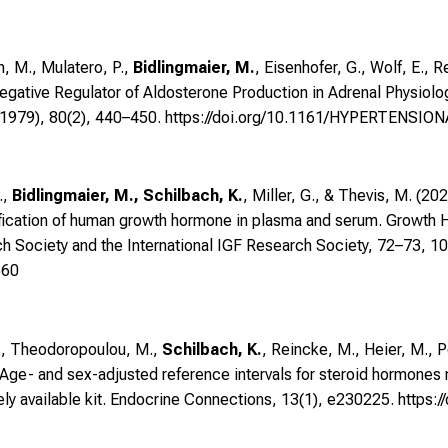
h, M., Mulatero, P.,
Bidlingmaier, M.
, Eisenhofer, G., Wolf, E., R
egative Regulator of Aldosterone Production in Adrenal Physiol
 1979), 80(2), 440–450.
https://doi.org/10.1161/HYPERTENSIO
.,
Bidlingmaier, M., Schilbach, K.
, Miller, G., & Thevis, M. (
cation of human growth hormone in plasma and serum. Growth H
h Society and the International IGF Research Society, 72–73, 1
560
 M., Theodoropoulou, M.,
Schilbach, K.
, Reincke, M., Heier, M., Pe
. Age- and sex-adjusted reference intervals for steroid hormone
y available kit. Endocrine Connections, 13(1), e230225.
https: