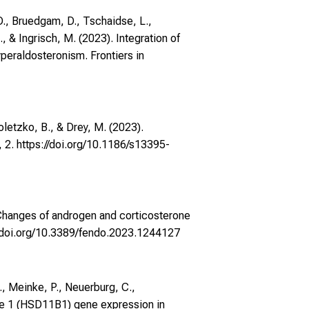
 D., Bruedgam, D., Tschaidse, L.,
., & Ingrisch, M. (2023). Integration of
peraldosteronism. Frontiers in
Koletzko, B., & Drey, M. (2023).
, 2.
https://doi.org/10.1186/s13395-
 Changes of androgen and corticosterone
//doi.org/10.3389/fendo.2023.1244127
S., Meinke, P., Neuerburg, C.,
ype 1 (HSD11B1) gene expression in