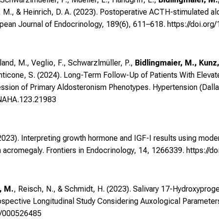
e, M., & Heinrich, D. A. (2023). Postoperative ACTH-stimulated 
opean Journal of Endocrinology, 189(6), 611–618.
https://doi.or
land, M., Veglio, F., Schwarzlmüller, P.,
Bidlingmaier, M., Kunz
Monticone, S. (2024). Long-Term Follow-Up of Patients With Eleva
ssion of Primary Aldosteronism Phenotypes. Hypertension (Dalla
ONAHA.123.21983
023). Interpreting growth hormone and IGF-I results using moder
n acromegaly. Frontiers in Endocrinology, 14, 1266339.
https://d
, M.
, Reisch, N., & Schmidt, H. (2023). Salivary 17-Hydroxyproge
ospective Longitudinal Study Considering Auxological Parameter
59/000526485