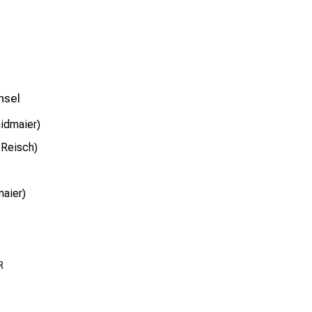
hsel
idmaier)
 Reisch)
maier)
R