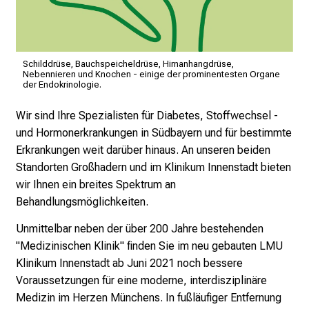
n
,
e
Schilddrüse, Bauchspeicheldrüse, Hirnanhangdrüse,
n
Nebennieren und Knochen - einige der prominentesten Organe
t
der Endokrinologie.
d
Wir sind Ihre Spezialisten für Diabetes, Stoffwechsel -
e
und Hormonerkrankungen in Südbayern und für bestimmte
c
Erkrankungen weit darüber hinaus. An unseren beiden
k
Standorten Großhadern und im Klinikum Innenstadt bieten
e
wir Ihnen ein breites Spektrum an
n
Behandlungsmöglichkeiten.
S
i
Unmittelbar neben der über 200 Jahre bestehenden
e
"Medizinischen Klinik" finden Sie im neu gebauten LMU
v
Klinikum Innenstadt ab Juni 2021 noch bessere
i
Voraussetzungen für eine moderne, interdisziplinäre
e
Medizin im Herzen Münchens. In fußläufiger Entfernung
l