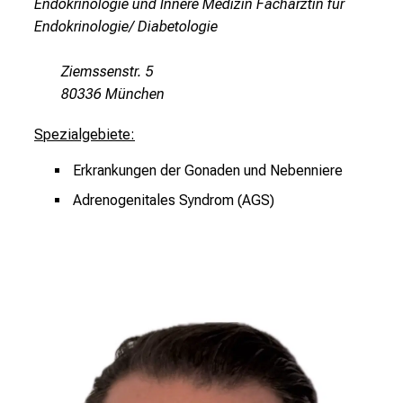
Endokrinologie und Innere Medizin Fachärztin für
d
Endokrinologie/ Diabetologie
u
n
Ziemssenstr. 5
g
80336 München
e
n
Spezialgebiete:
u
n
Erkrankungen der Gonaden und Nebenniere
d
Adrenogenitales Syndrom (AGS)
W
e
i
t
e
r
b
i
l