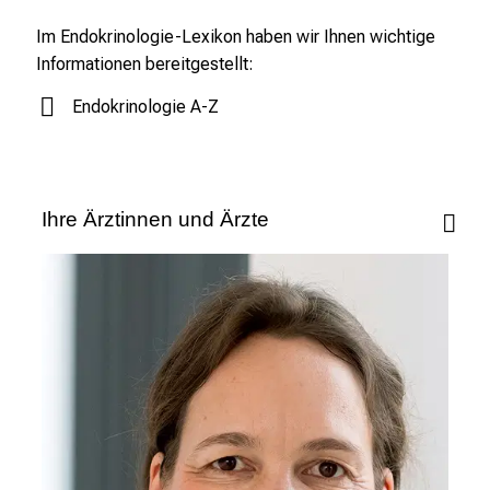
e
s
Im Endokrinologie-Lexikon haben wir Ihnen wichtige
p
Informationen bereitgestellt:
a
Endokrinologie A-Z
n
n
e
n
Ihre Ärztinnen und Ärzte
d
e
I
n
f
o
r
m
a
t