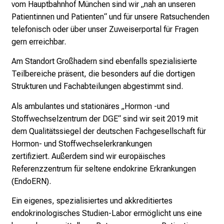
vom Hauptbahnhof München sind wir „nah an unseren
f
Patientinnen und Patienten“ und für unsere Ratsuchenden
ä
telefonisch oder über unser Zuweiserportal für Fragen
l
gern erreichbar.
t
Am Standort Großhadern sind ebenfalls spezialisierte
i
Teilbereiche präsent, die besonders auf die dortigen
g
Strukturen und Fachabteilungen abgestimmt sind.
e
K
Als ambulantes und stationäres „Hormon -und
a
Stoffwechselzentrum der DGE“ sind wir seit 2019 mit
r
dem Qualitätssiegel der deutschen Fachgesellschaft für
r
Hormon- und Stoffwechselerkrankungen
i
zertifiziert. Außerdem sind wir europäisches
e
Referenzzentrum für seltene endokrine Erkrankungen
r
(EndoERN).
e
c
Ein eigenes, spezialisiertes und akkreditiertes
h
endokrinologisches Studien-Labor ermöglicht uns eine