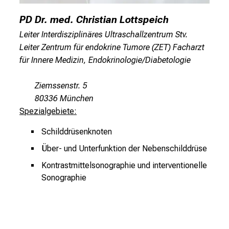
c
PD Dr. med. Christian Lottspeich
h
Leiter Interdisziplinäres Ultraschallzentrum Stv.
u
Leiter Zentrum für endokrine Tumore (ZET) Facharzt
n
für Innere Medizin, Endokrinologie/Diabetologie
d
o
Ziemssenstr. 5
h
80336 München
n
Spezialgebiete:
e
A
Schilddrüsenknoten
n
Über- und Unterfunktion der Nebenschilddrüse
m
e
Kontrastmittelsonographie und interventionelle
l
Sonographie
d
u
n
g