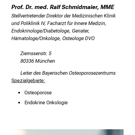
r
Prof. Dr. med. Ralf Schmidmaier, MME
b
Stellvertretender Direktor der Medizinischen Klinik
e
und Poliklinik IV, Facharzt für Innere Medizin,
i
Endokrinologe/Diabetologe, Geriater,
,
Hämatologe/Onkologe, Osteologe DVO
t
a
Ziemssenstr. 5
u
80336 München
s
c
Leiter des Bayerischen Osteoporosezentrums
h
Spezialgebiete:
e
Osteoporose
n
S
Endokrine Onkologie
i
e
s
i