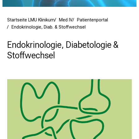
.
T
Startseite LMU Klinikum
Med IV
Patientenportal
r
Endokrinologie, Diab. & Stoffwechsel
e
f
Endokrinologie, Diabetologie &
f
e
Stoffwechsel
n
S
i
e
E
x
p
e
r
t
e