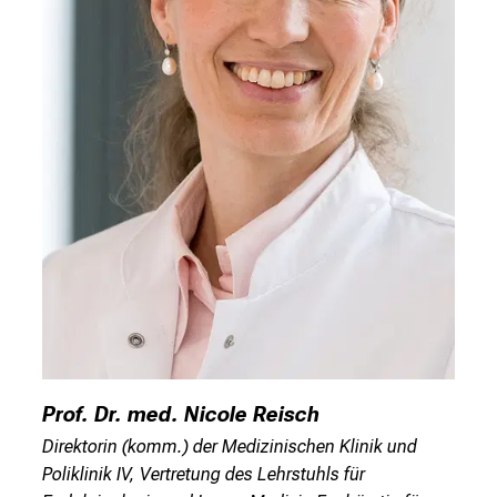
i
o
n
e
n
z
u
J
o
b
s
,
A
u
s
Prof. Dr. med. Nicole Reisch
b
Direktorin (komm.) der Medizinischen Klinik und
i
Poliklinik IV, Vertretung des Lehrstuhls für
l