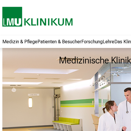
und erhalten Sie
spannende
Informationen zu
Jobs, Ausbildungen
und
Weiterbildungen.
Medizin & Pflege
Patienten & Besucher
Forschung
Lehre
Das Kli
Kommen Sie
vorbei, tauschen
Medizinische Klinik
Sie sich mit
Kollegen aus und
lassen Sie sich von
der gelebten
Pflegewissenschaft
begeistern – ganz
unverbindlich und
ohne Anmeldung.