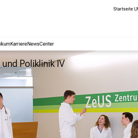
Startseite L
nikum
Karriere
NewsCenter
 und Poliklinik IV