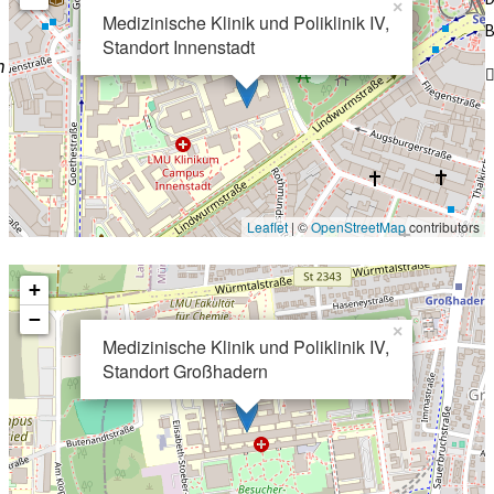
×
Medizinische Klinik und Poliklinik IV,
B
Standort Innenstadt
n
Leaflet
| ©
OpenStreetMap
contributors
+
−
×
Medizinische Klinik und Poliklinik IV,
Standort Großhadern