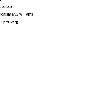
poulou)
eronism (AG Williams)
G Spitzweg)