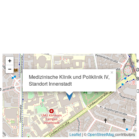
+
−
D
×
Medizinische Klinik und Poliklinik IV,
B
Standort Innenstadt
n
Leaflet
| ©
OpenStreetMap
contributors