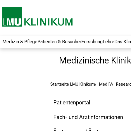
und erhalten Sie
spannende
Informationen zu
Jobs, Ausbildungen
und
Weiterbildungen.
Medizin & Pflege
Patienten & Besucher
Forschung
Lehre
Das Kli
Kommen Sie
vorbei, tauschen
Medizinische Klinik
Sie sich mit
Kollegen aus und
lassen Sie sich von
Startseite LMU Klinikum
Med IV
Resear
der gelebten
Pflegewissenschaft
begeistern – ganz
Patientenportal
unverbindlich und
ohne Anmeldung.
Fach- und Arztinformationen