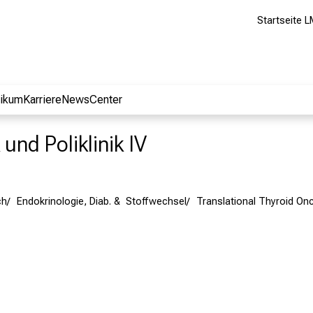
Startseite L
nikum
Karriere
NewsCenter
 und Poliklinik IV
ch
Endokrinologie, Diab. & Stoffwechsel
Translational Thyroid On