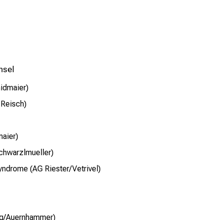
hsel
idmaier)
 Reisch)
maier)
chwarzlmueller)
yndrome (AG Riester/Vetrivel)
ng/Auernhammer)