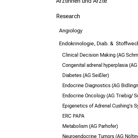
mehr Informationen
Ärztinnen und Ärzte
Research
Schließen
Angiology
Endokrinologie, Diab. & Stoffwec
Clinical Decision Making (AG Schm
Congenital adrenal hyperplasia (AG
Diabetes (AG Seißler)
Endocrine Diagnostics (AG Bidling
Endocrine Oncology (AG Triebig/ S
Epigenetics of Adrenal Cushing's S
ERC PAPA
Metabolism (AG Parhofer)
Neuroendocrine Tumors (AG Nölti