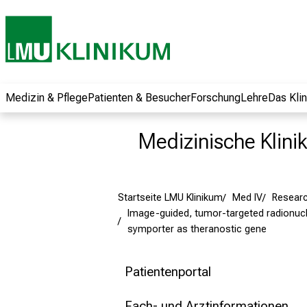
und erhalten Sie
spannende
Informationen zu
Jobs, Ausbildungen
und
Weiterbildungen.
Medizin & Pflege
Patienten & Besucher
Forschung
Lehre
Das Kli
Kommen Sie
vorbei, tauschen
Medizinische Klinik
Sie sich mit
Kollegen aus und
lassen Sie sich von
Startseite LMU Klinikum
Med IV
Resear
der gelebten
Image-guided, tumor-targeted radionucl
Pflegewissenschaft
symporter as theranostic gene
begeistern – ganz
unverbindlich und
ohne Anmeldung.
Patientenportal
Fach- und Arztinformationen