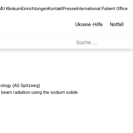
MU Klinikum
Einrichtungen
Kontakt
Presse
International Patient Office
Ukraine-Hilfe
Notfall
cology (AG Spitzweg)
 beam radiation using the sodium iodide