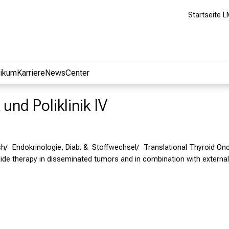
Startseite L
nikum
Karriere
NewsCenter
 und Poliklinik IV
ch
Endokrinologie, Diab. & Stoffwechsel
Translational Thyroid On
ide therapy in disseminated tumors and in combination with external