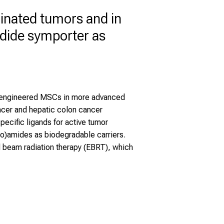
inated tumors and in
odide symporter as
nd engineered MSCs in more advanced
ncer and hepatic colon cancer
ecific ligands for active tumor
no)amides as biodegradable carriers.
l beam radiation therapy (EBRT), which