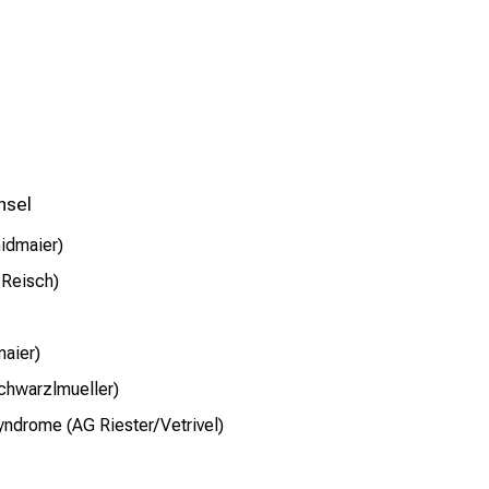
hsel
idmaier)
 Reisch)
maier)
chwarzlmueller)
yndrome (AG Riester/Vetrivel)