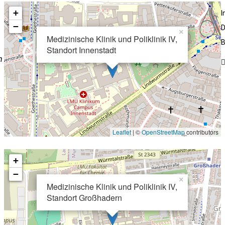
+
−
D
×
Medizinische Klinik und Poliklinik IV,
B
Standort Innenstadt
n
Leaflet
| ©
OpenStreetMap
contributors
+
−
×
Medizinische Klinik und Poliklinik IV,
Standort Großhadern