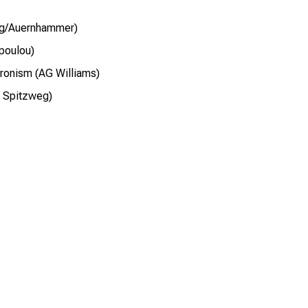
ng/Auernhammer)
poulou)
eronism (AG Williams)
G Spitzweg)