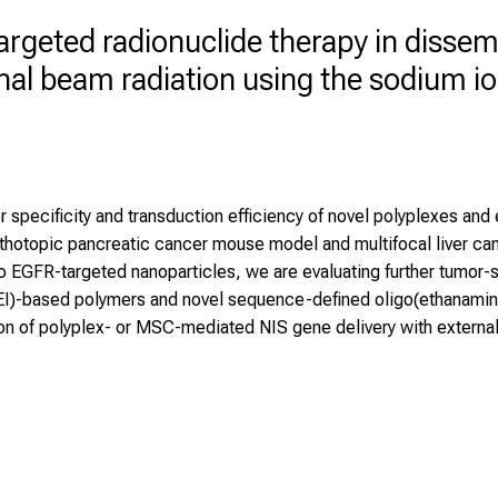
rgeted radionuclide therapy in dissem
nal beam radiation using the sodium i
 specificity and transduction efficiency of novel polyplexes a
rthotopic pancreatic cancer mouse model and multifocal liver ca
 EGFR-targeted nanoparticles, we are evaluating further tumor-sp
LPEI)-based polymers and novel sequence-defined oligo(ethanami
ion of polyplex- or MSC-mediated NIS gene delivery with externa