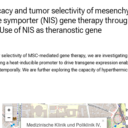
icacy and tumor selectivity of mesenc
 symporter (NIS) gene therapy throug
Use of NIS as theranostic gene
 selectivity of MSC-mediated gene therapy, we are investigating
ng a heat-inducible promoter to drive transgene expression enable
 temporally. We are further exploring the capacity of hyperther
+
−
D
×
Medizinische Klinik und Poliklinik IV,
B