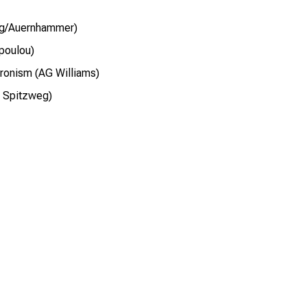
ng/Auernhammer)
poulou)
eronism (AG Williams)
G Spitzweg)