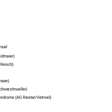
hsel
idmaier)
 Reisch)
maier)
chwarzlmueller)
yndrome (AG Riester/Vetrivel)