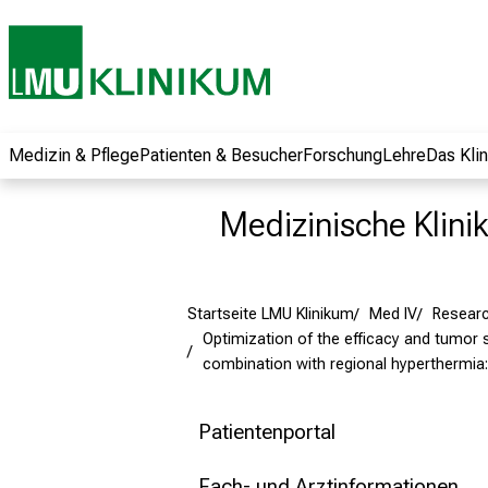
und erhalten Sie
spannende
Informationen zu
Jobs, Ausbildungen
und
Weiterbildungen.
Medizin & Pflege
Patienten & Besucher
Forschung
Lehre
Das Kli
Kommen Sie
vorbei, tauschen
Medizinische Klinik
Sie sich mit
Kollegen aus und
lassen Sie sich von
Startseite LMU Klinikum
Med IV
Resear
der gelebten
Optimization of the efficacy and tumor
Pflegewissenschaft
combination with regional hyperthermia:
begeistern – ganz
unverbindlich und
ohne Anmeldung.
Patientenportal
Fach- und Arztinformationen