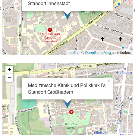
Standort Innenstadt
n
Leaflet
| ©
OpenStreetMap
contributors
+
−
×
Medizinische Klinik und Poliklinik IV,
Standort Großhadern