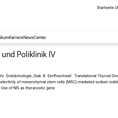
Startseite L
nikum
Karriere
NewsCenter
 und Poliklinik IV
ch
Endokrinologie, Diab. & Stoffwechsel
Translational Thyroid On
 selectivity of mesenchymal stem cells (MSC)-mediated sodium iodid
 Use of NIS as theranostic gene