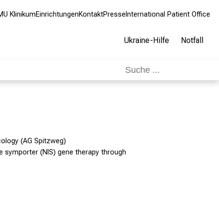
MU Klinikum
Einrichtungen
Kontakt
Presse
International Patient Office
Ukraine-Hilfe
Notfall
cology (AG Spitzweg)
e symporter (NIS) gene therapy through