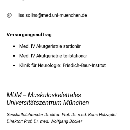
m
L
älcgecüälug
vimsfulhvfiuyJziuemi
M
U
Versorgungsauftrag
K
l
Med. IV Akutgeriatrie stationär
i
Med. IV Akutgeriatrie teilstationär
n
i
Klinik für Neurologie: Friedich-Baur-Institut
k
u
m
–
MUM – Muskuloskelettales
e
Universitätszentrum München
i
n
Geschäftsführender Direktor: Prof. Dr. med. Boris Holzapfel
T
Direktor: Prof. Dr. med. Wolfgang Böcker
a