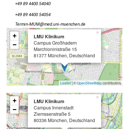
+49 89 4400 54040
g
v
+49 89 4400 54054
o
KipvluhOCO
vim-ful_vfiYuyziusmi
l
×
+
l
LMU Klinikum
e
Campus Großhadern
−
Marchioninistraße 15
r
81377 München, Deutschland
i
n
s
p
Leaflet
| ©
OpenStreetMap
contributors
i
r
×
+
i
LMU Klinikum
e
Campus Innenstadt
−
Ziemssenstraße 5
r
80336 München, Deutschland
e
n