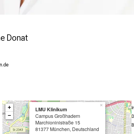
ne Donat
u/mi
×
+
LMU Klinikum
−
Campus Großhadern
D
Marchioninistraße 15
B
81377 München, Deutschland