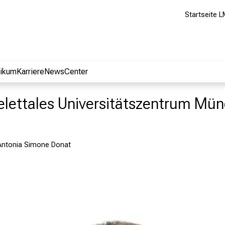
Startseite L
nikum
Karriere
NewsCenter
lettales Universitätszentrum Mü
 Antonia Simone Donat