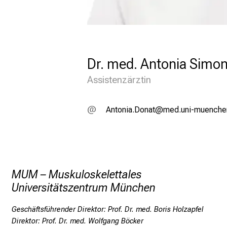
S
c
h
w
Dr. med. Antonia Simo
e
r
Assistenzärztin
p
u
FubüuWlg MüugdSb
vimtfulh:vfiuyzi
n
k
t
e
MUM – Muskuloskelettales
Universitätszentrum München
F
Geschäftsführender Direktor: Prof. Dr. med. Boris Holzapfel
o
Direktor: Prof. Dr. med. Wolfgang Böcker
r