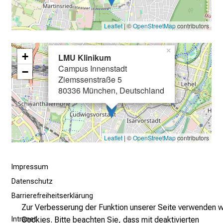
2025
i
n
Leaflet
| ©
OpenStreetMap
contributors
Facharzt an der Klinik für Orthopädie und
b
Unfallchirurgie, Muskuloskelettales
l
×
Universitätszentrum München, LMU München
Best Abstract Preis der VSOU 2025 (Abstract:
+
LMU Klinikum
i
„Motion preservation for hyperextension injuries of
Campus Innenstadt
−
c
the cervical spine“)
Ziemssenstraße 5
k
80336 München, Deutschland
e
2025
i
n
d
Leaflet
| ©
OpenStreetMap
contributors
e
USA Fellowship der DGOOC: Schwerpunkt
n
Impressum
Wirbelsäulenchirurgie am Hospital for Special
a
Surgery in New York, USA
Datenschutz
n
s
Barrierefreiheitserklärung
Zur Verbesserung der Funktion unserer Seite verwenden w
p
Cookies. Bitte beachten Sie, dass mit deaktivierten
Intranet
r