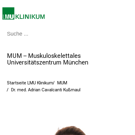
J
u
n
i
2
Medizin & Pflege
Patienten & Besucher
Forschung
Lehre
Das Kli
0
2
MUM – Muskuloskelettales
5
Universitätszentrum München
d
e
n
Startseite LMU Klinikum
MUM
K
Dr. med. Adrian Cavalcanti Kußmaul
a
r
r
i
e
r