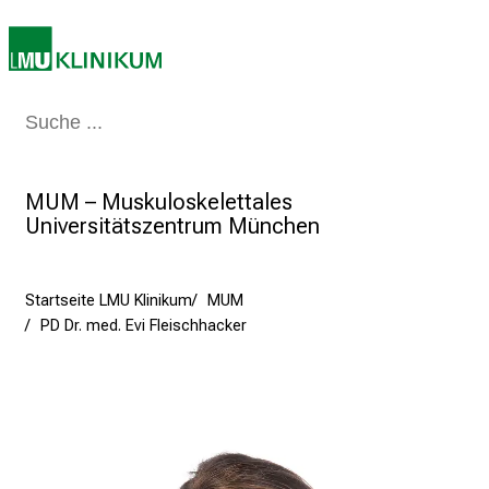
n
i
2
0
Medizin & Pflege
Patienten & Besucher
Forschung
Lehre
Das Kli
2
5
d
MUM – Muskuloskelettales
e
Universitätszentrum München
n
K
a
Startseite LMU Klinikum
MUM
r
PD Dr. med. Evi Fleischhacker
r
i
e
r
e
t