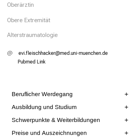
Oberärztin
i
n
Obere Extremität
i
k
Alterstraumatologie
u
m
–
,iqlswäYilcyzzgyoip
vimefulrvfiuyziusmi
e
Pubmed Link
i
n
T
a
Beruflicher Werdegang
g
Seit 2021
v
Ausbildung und Studium
o
06/2014
Schwerpunkte & Weiterbildungen
l
l
Weiterbildungen
Preise und Auszeichnungen
Fachärztin für Orthopädie und Unfallchirurgie
e