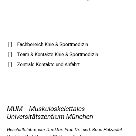
E
Terminformular
x
p
e
* = Pflichtfeld
r
t
Anrede
Fachbereich Knie & Sportmedizin
e
Herr
Frau
Team & Kontakte Knie & Sportmedizin
n
keine Angabe
Zentrale Kontakte und Anfahrt
,
e
Vorname
*
n
t
d
Nachname
*
e
MUM – Muskuloskelettales
c
Universitätszentrum München
k
e
Geburtsdatum
*
Geschäftsführender Direktor: Prof. Dr. med. Boris Holzapfel
n