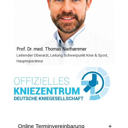
e
a
l
l
t
a
g
Prof. Dr. med. Thomas Niethammer
.
Leitender Oberarzt, Leitung Schwerpunkt Knie & Sport,
T
Hauptoperateur
r
e
f
f
e
n
S
i
e
Online Terminvereinbarung