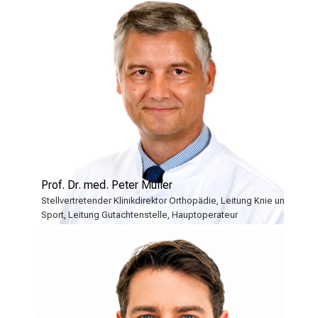
a
n
z
h
e
i
t
l
i
c
Prof. Dr. med. Peter Müller
h
Stellvertretender Klinikdirektor Orthopädie, Leitung Knie und
e
Sport, Leitung Gutachtenstelle, Hauptoperateur
n
P
f
l
e
g