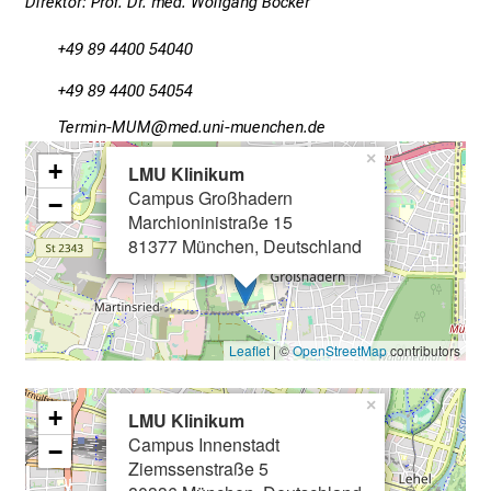
Direktor: Prof. Dr. med. Wolfgang Böcker
S
i
+49 89 4400 54040
E-Mail
*
e
+49 89 4400 54054
v
Kipvlu_OCO
vimtful_vfiuyziu-DmY:i
i
Telefonnummer
e
×
+
LMU Klinikum
l
Campus Großhadern
−
f
Marchioninistraße 15
ä
Fax
81377 München, Deutschland
l
t
i
Gewünschte Rückmeldung via
g
Leaflet
| ©
OpenStreetMap
contributors
E-Mail
Telefon
Fax
e
K
×
+
LMU Klinikum
Art der Vorstellung
a
Campus Innenstadt
−
Erstvorstellung
r
Ziemssenstraße 5
r
Wiedervorstellung