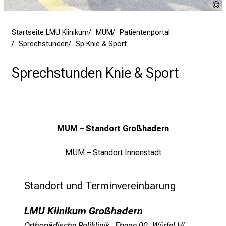
g
v
K
o
Startseite LMU Klinikum
MUM
Patientenportal
l
Sprechstunden
Sp Knie & Sport
l
e
Sprechstunden Knie & Sport
r
i
n
s
MUM – Standort Großhadern
p
i
MUM – Standort Innenstadt
r
i
e
Standort und Terminvereinbarung
r
e
LMU Klinikum Großhadern
n
Orthopädische Poliklinik, Ebene 00, Würfel HI