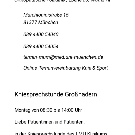
d
e
Marchioninistraße 15
r
81377 München
E
i
089 4400 54040
n
089 4400 54054
b
l
bi:pvlu_vfv
vimD-ful_vfiuyziu mi
i
Online-Terminvereinbarung Knie & Sport
c
k
e
i
Kniesprechstunde Großhadern
n
d
Montag von 08:30 bis 14:00 Uhr
e
Liebe Patientinnen und Patienten,
n
a
in der Kniesprechstunde des LMU Klinikums