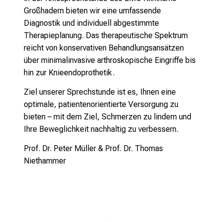
n
Großhadern bieten wir eine umfassende
s
Diagnostik und individuell abgestimmte
p
Therapieplanung.
Das therapeutische Spektrum
r
reicht von konservativen Behandlungsansätzen
u
über minimalinvasive arthroskopische Eingriffe bis
c
hin zur Knieendoprothetik.
h
s
Ziel unserer Sprechstunde ist es, Ihnen eine
v
optimale, patientenorientierte Versorgung zu
o
bieten – mit dem Ziel, Schmerzen zu lindern und
l
Ihre Beweglichkeit nachhaltig zu verbessern.
l
Prof. Dr. Peter Müller & Prof. Dr. Thomas
e
Niethammer
n
u
n
d
g