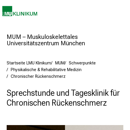
e
c
h
a
Medizin & Pflege
Patienten & Besucher
Forschung
Lehre
Das Kli
n
c
e
MUM – Muskuloskelettales
n
Universitätszentrum München
u
n
d
Startseite LMU Klinikum
MUM
Schwerpunkte
e
Physikalische & Rehabilitative Medizin
r
Chronischer Rückenschmerz
h
a
Sprechstunde und Tagesklinik für
l
Chronischen Rückenschmerz
t
e