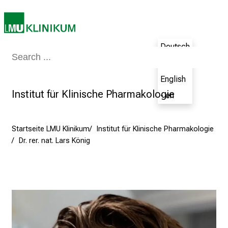
i
e
a
m
Deutsch
2
Medizin & Pflege
Patienten & Besucher
Forschung
Lehre
Das Kli
- de
7
.
English
J
Institut für Klinische Pharmakologie
- en
u
n
i
Startseite LMU Klinikum
Institut für Klinische Pharmakologie
2
Dr. rer. nat. Lars König
0
2
5
d
e
n