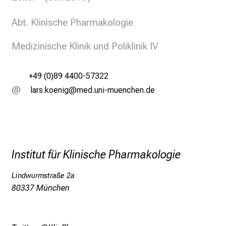
g
e
Abt. Klinische Pharmakologie
a
m
Medizinische Klinik und Poliklinik IV
L
M
+49 (0)89 4400-57322
U
ägpceoüiulx
vimsful_vfiuyziuemi
K
l
i
n
i
Institut für Klinische Pharmakologie
k
u
Lindwurmstraße 2a
m
80337 München
–
e
i