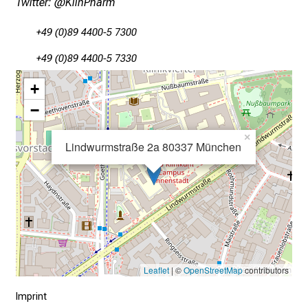
Twitter:
@KlinPharm
n
T
+49 (0)89 4400-5 7300
a
g
+49 (0)89 4400-5 7330
v
+
o
−
l
l
×
e
Lindwurmstraße 2a 80337 München
r
i
n
s
p
i
r
Leaflet
| ©
OpenStreetMap
contributors
i
Imprint
e