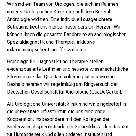
Wir sind ein Team von Urologen, die sich im Rahmen
d
unserer Urologischen Klinik speziell dem Bereich
e
Andrologie widmen. Eine individuell ausgerichtete
n
Betreuung liegt uns hierbei besonders am Herzen. Wir
K
können Ihnen die gesamte Bandbreite an andrologischer
a
Spezialdiagnostik und Therapie, inklusive
r
mikrochirurgischer Eingriffe, anbieten.
r
i
Grundlage für Diagnostik und Therapie stellen
e
evidenzbasierte Leitlinien und neueste wissenschaftliche
r
Erkenntnisse dar. Qualitätssicherung ist uns wichtig.
e
Deshalb nehmen wir regelmäßig am Ringversuch der
t
Deutschen Gesellschaft für Andrologie (QuaDeGa) teil.
a
Als Urologische Universitätsklinik sind wir eingebettet in
g
die universitäre Infrastruktur, die uns eine enge
d
Kooperation, insbesondere mit den Kollegen der
e
Kinderwunschsprechstunde der Frauenklinik, dem Institut
r
für Humangenetik und allen anderen Instituten und