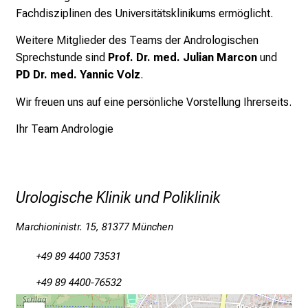
P
Fachdisziplinen des Universitätsklinikums ermöglicht.
f
l
Weitere Mitglieder des Teams der Andrologischen
e
Sprechstunde sind
Prof. Dr. med. Julian Marcon
und
g
PD Dr. med. Yannic Volz
.
e
Wir freuen uns auf eine persönliche Vorstellung Ihrerseits.
a
m
Ihr Team Andrologie
L
M
U
K
Urologische Klinik und Poliklinik
l
i
Marchioninistr. 15, 81377 München
n
+49 89 4400 73531
i
k
+49 89 4400-76532
u