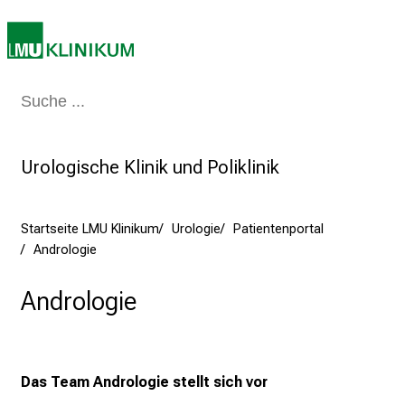
e
n
S
i
Medizin & Pflege
Patienten & Besucher
Forschung
Lehre
Das Kli
e
a
m
Urologische Klinik und Poliklinik
2
7
.
Startseite LMU Klinikum
Urologie
Patientenportal
J
Andrologie
u
n
Andrologie
i
2
0
2
Das Team Andrologie stellt sich vor
5