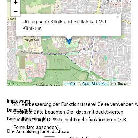
m
+
–
−
e
×
Urologische Klinik und Poliklinik, LMU
i
Klinikum
n
T
a
g
v
o
l
Leaflet
| ©
OpenStreetMap
contributors
l
e
r
Impressum
Zur Verbesserung der Funktion unserer Seite verwenden w
i
Datenschutz
Cookies. Bitte beachten Sie, dass mit deaktivierten
n
Barrierefreiheitserklärung
Cookies einige Dienste nicht mehr funktionieren (z.B.
s
Formulare absenden).
p
Anmeldung für Redakteure