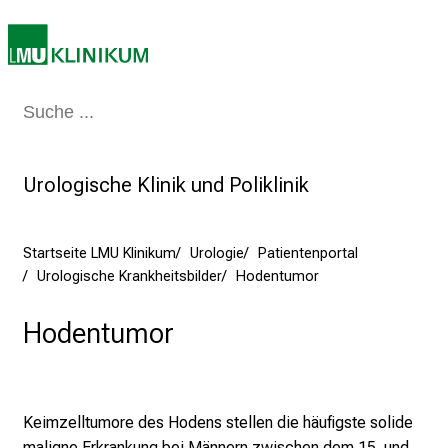
i
e
r
e
t
Medizin & Pflege
Patienten & Besucher
Forschung
Lehre
Das Kli
a
g
d
Urologische Klinik und Poliklinik
e
r
Startseite LMU Klinikum
Urologie
Patientenportal
P
Urologische Krankheitsbilder
Hodentumor
f
l
Hodentumor
e
g
e
a
Keimzelltumore des Hodens stellen die häufigste solide
m
maligne Erkrankung bei Männern zwischen dem 15. und