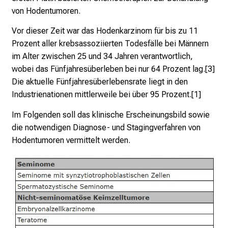
e
von Hodentumoren.
r
Vor dieser Zeit war das Hodenkarzinom für bis zu 11
E
Prozent aller krebsassoziierten Todesfälle bei Männern
i
im Alter zwischen 25 und 34 Jahren verantwortlich,
n
wobei das Fünfjahresüberleben bei nur 64 Prozent lag.[3]
b
Die aktuelle Fünfjahresüberlebensrate liegt in den
l
Industrienationen mittlerweile bei über 95 Prozent.[1]
i
c
Im Folgenden soll das klinische Erscheinungsbild sowie
k
die notwendigen Diagnose- und Stagingverfahren von
e
Hodentumoren vermittelt werden.
i
n
d
e
n
a
n