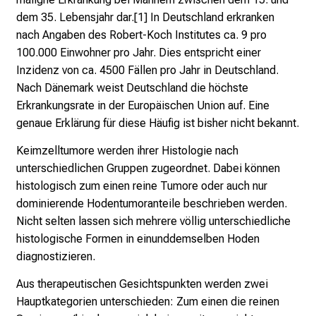
L
dem 35. Lebensjahr dar.[1] In Deutschland erkranken
M
nach Angaben des Robert-Koch Institutes ca. 9 pro
U
100.000 Einwohner pro Jahr. Dies entspricht einer
K
Inzidenz von ca. 4500 Fällen pro Jahr in Deutschland.
l
Nach Dänemark weist Deutschland die höchste
i
Erkrankungsrate in der Europäischen Union auf. Eine
n
genaue Erklärung für diese Häufig ist bisher nicht bekannt.
i
k
Keimzelltumore werden ihrer Histologie nach
u
unterschiedlichen Gruppen zugeordnet. Dabei können
m
histologisch zum einen reine Tumore oder auch nur
–
dominierende Hodentumoranteile beschrieben werden.
e
Nicht selten lassen sich mehrere völlig unterschiedliche
i
histologische Formen in einunddemselben Hoden
n
diagnostizieren.
T
Aus therapeutischen Gesichtspunkten werden zwei
a
Hauptkategorien unterschieden: Zum einen die reinen
g