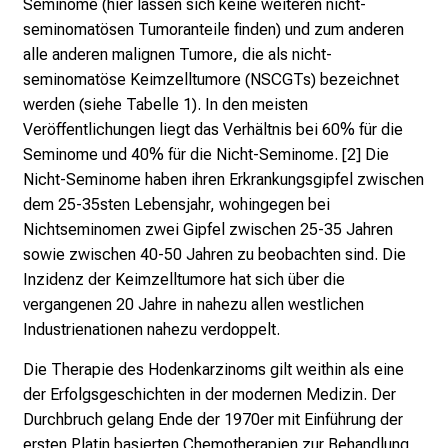
Seminome (hier lassen sich keine weiteren nicht-
v
seminomatösen Tumoranteile finden) und zum anderen
o
alle anderen malignen Tumore, die als nicht-
l
seminomatöse Keimzelltumore (NSCGTs) bezeichnet
l
werden (siehe Tabelle 1). In den meisten
e
Veröffentlichungen liegt das Verhältnis bei 60% für die
r
Seminome und 40% für die Nicht-Seminome. [2] Die
i
Nicht-Seminome haben ihren Erkrankungsgipfel zwischen
n
dem 25-35sten Lebensjahr, wohingegen bei
s
Nichtseminomen zwei Gipfel zwischen 25-35 Jahren
p
sowie zwischen 40-50 Jahren zu beobachten sind. Die
i
Inzidenz der Keimzelltumore hat sich über die
r
vergangenen 20 Jahre in nahezu allen westlichen
i
Industrienationen nahezu verdoppelt.
e
r
Die Therapie des Hodenkarzinoms gilt weithin als eine
e
der Erfolgsgeschichten in der modernen Medizin. Der
n
Durchbruch gelang Ende der 1970er mit Einführung der
d
ersten Platin basierten Chemotherapien zur Behandlung