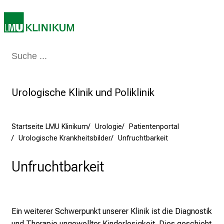
e
n
z
:
E
Medizin & Pflege
Patienten & Besucher
Forschung
Lehre
Das Kli
r
l
e
Urologische Klinik und Poliklinik
b
e
Startseite LMU Klinikum
Urologie
Patientenportal
n
Urologische Krankheitsbilder
Unfruchtbarkeit
S
i
Unfruchtbarkeit
e
a
m
2
Ein weiterer Schwerpunkt unserer Klinik ist die Diagnostik
7
und Therapie ungewollter Kinderlosigkeit. Dies geschieht