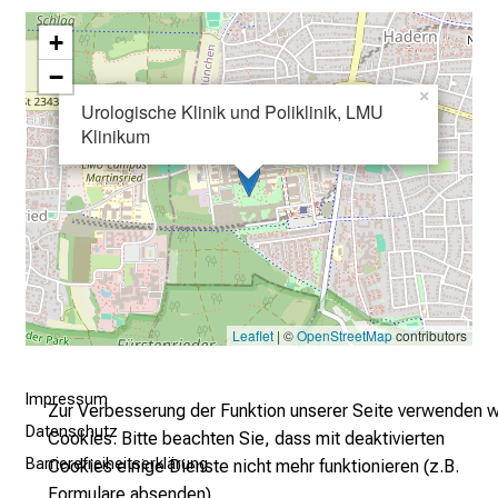
r
+
e
t
−
a
×
Urologische Klinik und Poliklinik, LMU
g
Klinikum
d
e
r
P
f
l
e
Leaflet
| ©
OpenStreetMap
contributors
g
e
a
Impressum
Zur Verbesserung der Funktion unserer Seite verwenden w
m
Datenschutz
Cookies. Bitte beachten Sie, dass mit deaktivierten
L
Barrierefreiheitserklärung
Cookies einige Dienste nicht mehr funktionieren (z.B.
M
Formulare absenden).