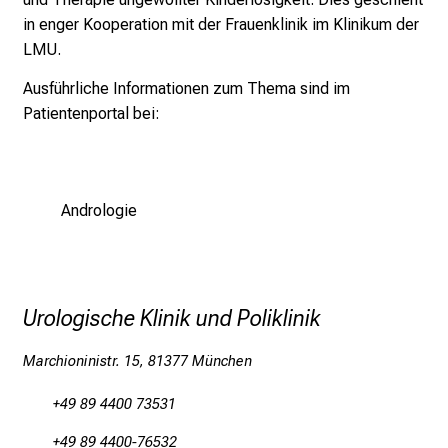
.
in enger Kooperation mit der Frauenklinik im Klinikum der
J
LMU.
u
n
Ausführliche Informationen zum Thema sind im
i
Patientenportal bei:
2
0
2
5
Andrologie
d
e
n
K
Urologische Klinik und Poliklinik
a
r
Marchioninistr. 15, 81377 München
r
+49 89 4400 73531
i
e
+49 89 4400-76532