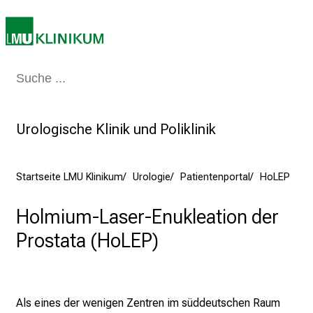
e
n
K
a
r
Medizin & Pflege
Patienten & Besucher
Forschung
Lehre
Das Kli
r
i
e
Urologische Klinik und Poliklinik
r
e
t
Startseite LMU Klinikum
Urologie
Patientenportal
HoLEP
a
g
Holmium-Laser-Enukleation der
d
Prostata (HoLEP)
e
r
P
f
Als eines der wenigen Zentren im süddeutschen Raum