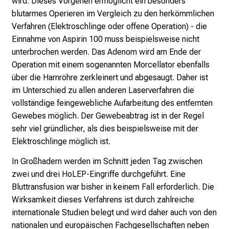
wird. Dieses Vorgehen ermöglicht ein besonders
e
blutarmes Operieren im Vergleich zu den herkömmlichen
i
Verfahren (Elektroschlinge oder offene Operation) - die
n
Einnahme von Aspirin 100 muss beispielsweise nicht
T
unterbrochen werden. Das Adenom wird am Ende der
a
Operation mit einem sogenannten Morcellator ebenfalls
g
über die Harnröhre zerkleinert und abgesaugt. Daher ist
v
im Unterschied zu allen anderen Laserverfahren die
o
vollständige feingewebliche Aufarbeitung des entfernten
l
Gewebes möglich. Der Gewebeabtrag ist in der Regel
l
sehr viel gründlicher, als dies beispielsweise mit der
e
Elektroschlinge möglich ist.
r
i
In Großhadern werden im Schnitt jeden Tag zwischen
n
zwei und drei HoLEP-Eingriffe durchgeführt. Eine
s
Bluttransfusion war bisher in keinem Fall erforderlich. Die
p
Wirksamkeit dieses Verfahrens ist durch zahlreiche
i
internationale Studien belegt und wird daher auch von den
r
nationalen und europäischen Fachgesellschaften neben