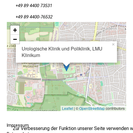
n
+49 89 4400 73531
u
+49 89 4400-76532
n
d
+
g
−
a
×
Urologische Klinik und Poliklinik, LMU
n
Klinikum
z
h
e
i
t
l
i
c
Leaflet
| ©
OpenStreetMap
contributors
h
e
Impressum
Zur Verbesserung der Funktion unserer Seite verwenden w
n