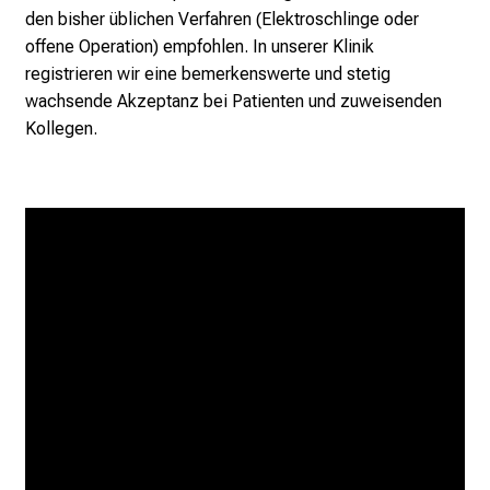
i
den bisher üblichen Verfahren (Elektroschlinge oder
e
offene Operation) empfohlen. In unserer Klinik
r
registrieren wir eine bemerkenswerte und stetig
e
wachsende Akzeptanz bei Patienten und zuweisenden
n
Kollegen.
d
e
r
E
i
n
b
l
i
c
k
e
i