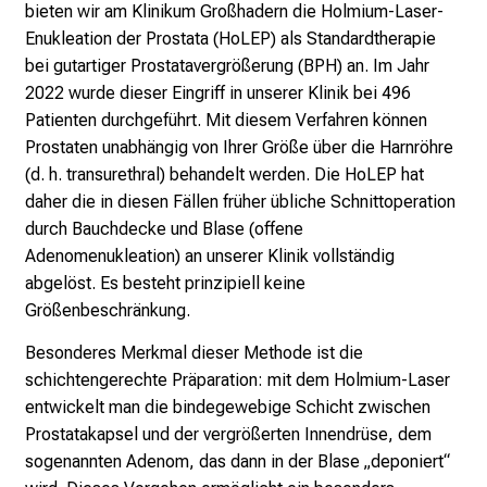
l
bieten wir am Klinikum Großhadern die Holmium-Laser-
e
Enukleation der Prostata (HoLEP) als Standardtherapie
g
bei gutartiger Prostatavergrößerung (BPH) an. Im Jahr
e
2022 wurde dieser Eingriff in unserer Klinik bei 496
a
Patienten durchgeführt. Mit diesem Verfahren können
m
Prostaten unabhängig von Ihrer Größe über die Harnröhre
L
(d. h. transurethral) behandelt werden. Die HoLEP hat
M
daher die in diesen Fällen früher übliche Schnittoperation
U
durch Bauchdecke und Blase (offene
K
Adenomenukleation) an unserer Klinik vollständig
l
abgelöst. Es besteht prinzipiell keine
i
Größenbeschränkung.
n
Besonderes Merkmal dieser Methode ist die
i
schichtengerechte Präparation: mit dem Holmium-Laser
k
entwickelt man die bindegewebige Schicht zwischen
u
Prostatakapsel und der vergrößerten Innendrüse, dem
m
sogenannten Adenom, das dann in der Blase „deponiert“
–