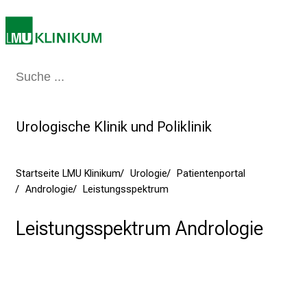
n
z
:
E
Medizin & Pflege
Patienten & Besucher
Forschung
Lehre
Das Kli
r
l
e
Urologische Klinik und Poliklinik
b
e
n
Startseite LMU Klinikum
Urologie
Patientenportal
S
Andrologie
Leistungsspektrum
i
e
Leistungsspektrum Andrologie
a
m
2
7
.