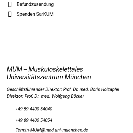
t
Befundzusendung
l
Spenden SarKUM
i
c
Facharztausbildung in der Orthopädischen Klinik und
h
Poliklinik, Klinikum Großhadern (Direktor Prof. Dr. V.
e
Jansson)
n
P
f
l
MUM – Muskuloskelettales
e
Universitätszentrum München
g
e
Geschäftsführender Direktor: Prof. Dr. med. Boris Holzapfel
a
Direktor: Prof. Dr. med. Wolfgang Böcker
l
+49 89 4400 54040
l
t
+49 89 4400 54054
a
Kipvlu_OCO
vimsfulGvfWiuyziusmJi