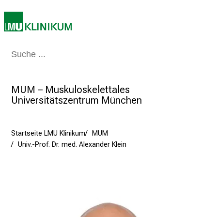
g
d
e
r
Medizin & Pflege
Patienten & Besucher
Forschung
Lehre
Das Kli
P
f
l
MUM – Muskuloskelettales
e
Universitätszentrum München
g
e
a
Startseite LMU Klinikum
MUM
m
Univ.-Prof. Dr. med. Alexander Klein
L
M
U
K
l
i