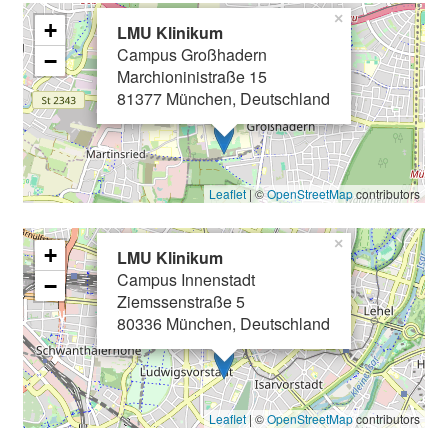
g
×
+
.
LMU Klinikum
T
Campus Großhadern
−
Marchioninistraße 15
r
81377 München, Deutschland
e
f
f
e
Leaflet
| ©
OpenStreetMap
contributors
n
S
×
+
i
LMU Klinikum
e
Campus Innenstadt
−
Ziemssenstraße 5
E
80336 München, Deutschland
x
p
e
r
Leaflet
| ©
OpenStreetMap
contributors
t