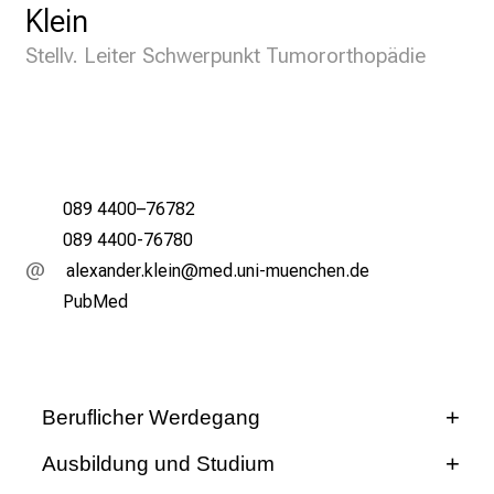
Klein
i
n
Stellv. Leiter Schwerpunkt Tumororthopädie
s
p
i
r
i
089 4400–76782
e
089 4400-76780
r
e
gäiƒgumipsoäilu
vimsful+vfdiuyziuemi
n
PubMed
d
e
r
E
Beruflicher Werdegang
i
Ausbildung und Studium
n
10/2013 - heute
b