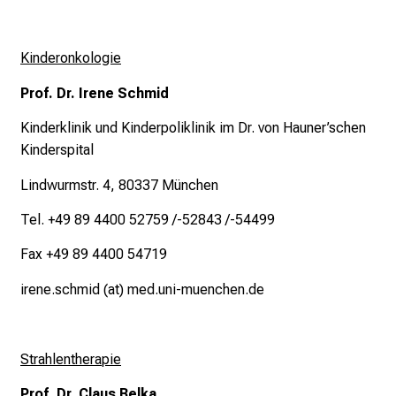
n
S
Kinderonkologie
i
e
Prof. Dr. Irene Schmid
s
Kinderklinik und Kinderpoliklinik im Dr. von Hauner’schen
p
Kinderspital
a
n
Lindwurmstr. 4, 80337 München
n
Tel. +49 89 4400 52759 /-52843 /-54499
e
n
Fax +49 89 4400 54719
d
e
irene.schmid (at) med.uni-muenchen.de
I
n
f
Strahlentherapie
o
Prof. Dr. Claus Belka