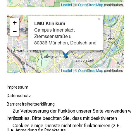
i
Leaflet
| ©
OpenStreetMap
contributors
e
s
×
+
LMU Klinikum
i
Campus Innenstadt
−
c
Ziemssenstraße 5
h
80336 München, Deutschland
m
i
t
K
Leaflet
| ©
OpenStreetMap
contributors
o
l
Impressum
l
Datenschutz
e
Barrierefreiheitserklärung
g
Zur Verbesserung der Funktion unserer Seite verwenden w
e
Cookies. Bitte beachten Sie, dass mit deaktivierten
Intranet
n
Cookies einige Dienste nicht mehr funktionieren (z.B.
a
Anmeldung für Redakteure