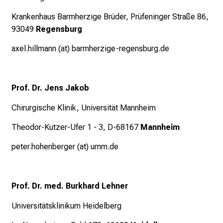
l
Krankenhaus Barmherzige Brüder, Prüfeninger Straße 86,
t
93049
Regensburg
a
g
axel.hillmann (at) barmherzige-regensburg.de
.
T
r
Prof. Dr. Jens Jakob
e
Chirurgische Klinik, Universität Mannheim
f
f
Theodor-Kutzer-Ufer 1 - 3, D-68167
Mannheim
e
n
peter.hohenberger (at) umm.de
S
i
e
Prof. Dr. med. Burkhard Lehner
E
Universitätsklinikum Heidelberg
x
p