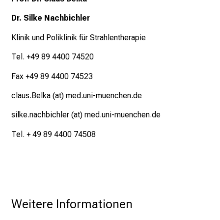
r
m
Dr. Silke Nachbichler
a
Klinik und Poliklinik für Strahlentherapie
t
i
Tel. +49 89 4400 74520
o
n
Fax +49 89 4400 74523
e
claus.Belka (at) med.uni-muenchen.de
n
z
silke.nachbichler (at) med.uni-muenchen.de
u
Tel. + 49 89 4400 74508
J
o
b
s
,
A
Weitere Informationen
u