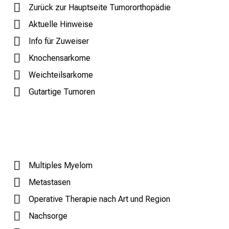
s
Zurück zur Hauptseite Tumororthopädie
b
Aktuelle Hinweise
i
l
Info für Zuweiser
d
Knochensarkome
u
Weichteilsarkome
n
g
Gutartige Tumoren
e
n
u
n
d
Multiples Myelom
W
e
Metastasen
i
Operative Therapie nach Art und Region
t
Nachsorge
e