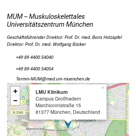
i
e
MUM – Muskuloskelettales
v
Universitätszentrum München
o
r
Geschäftsführender Direktor: Prof. Dr. med. Boris Holzapfel
b
Direktor: Prof. Dr. med. Wolfgang Böcker
e
i
+49 89 4400 54040
,
+49 89 4400 54054
t
a
Kinpvldu_OCOW
vimsful_vfiuyWziu-mi
u
×
+
LMU Klinikum
s
Campus Großhadern
−
c
Marchioninistraße 15
h
81377 München, Deutschland
e
n
S