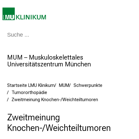
E
i
n
b
l
Medizin & Pflege
Patienten & Besucher
Forschung
Lehre
Das Kli
i
c
MUM – Muskuloskelettales
k
Universitätszentrum München
e
i
n
Startseite LMU Klinikum
MUM
Schwerpunkte
d
Tumororthopädie
e
Zweitmeinung Knochen-/Weichteiltumoren
n
a
Zweitmeinung
n
Knochen-/Weichteiltumoren
s
p