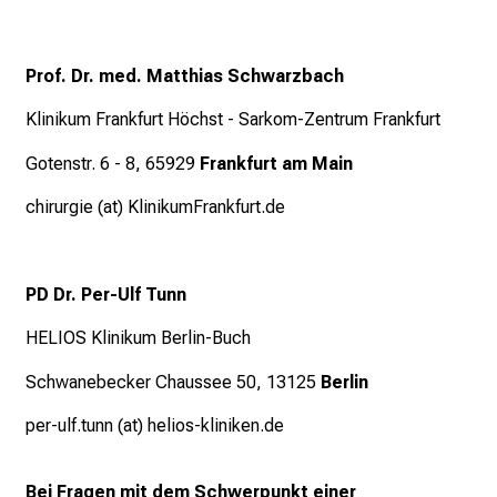
v
i
Prof. Dr. med. Matthias Schwarzbach
e
l
Klinikum Frankfurt Höchst - Sarkom-Zentrum Frankfurt
f
ä
Gotenstr. 6 - 8, 65929
Frankfurt am Main
l
chirurgie (at) KlinikumFrankfurt.de
t
i
g
PD Dr. Per-Ulf Tunn
e
K
HELIOS Klinikum Berlin-Buch
a
Schwanebecker Chaussee 50, 13125
Berlin
r
r
per-ulf.tunn (at) helios-kliniken.de
i
e
Bei Fragen mit dem Schwerpunkt einer
r