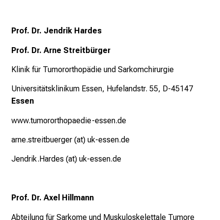
h
e
Prof. Dr. Jendrik Hardes
i
t
Prof. Dr. Arne Streitbürger
l
i
Klinik für Tumororthopädie und Sarkomchirurgie
c
Universitätsklinikum Essen, Hufelandstr. 55, D-45147
h
Essen
e
n
www.tumororthopaedie-essen.de
P
arne.streitbuerger (at) uk-essen.de
f
l
Jendrik.Hardes (at) uk-essen.de
e
g
e
Prof. Dr. Axel Hillmann
a
l
Abteilung für Sarkome und Muskuloskelettale Tumore