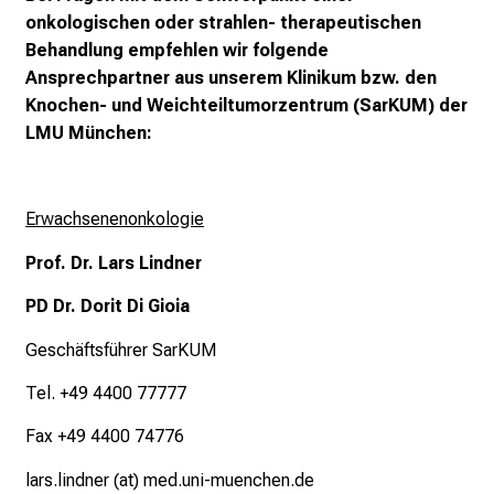
onkologischen oder strahlen- therapeutischen
e
Behandlung empfehlen wir folgende
c
Ansprechpartner aus unserem Klinikum bzw. den
h
Knochen- und Weichteiltumorzentrum (SarKUM) der
a
LMU München:
n
c
e
n
Erwachsenenonkologie
u
Prof. Dr. Lars Lindner
n
d
PD Dr. Dorit Di Gioia
e
Geschäftsführer SarKUM
r
h
Tel. +49 4400 77777
a
Fax +49 4400 74776
l
t
lars.lindner (at) med.uni-muenchen.de
e