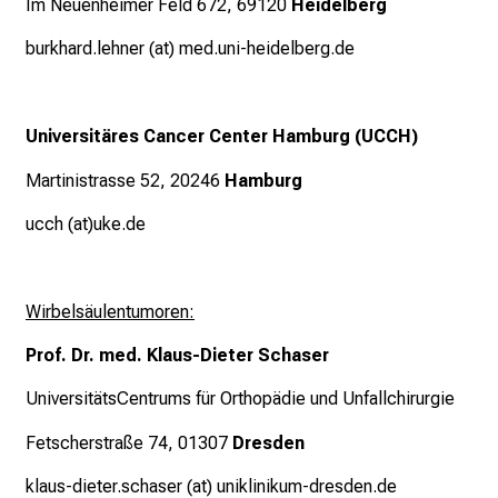
Im Neuenheimer Feld 672, 69120
Heidelberg
e
r
burkhard.lehner (at) med.uni-heidelberg.de
t
e
n
Universitäres Cancer Center Hamburg (UCCH)
,
Martinistrasse 52, 20246
Hamburg
e
n
ucch (at)uke.de
t
d
e
Wirbelsäulentumoren:
c
k
Prof. Dr. med. Klaus-Dieter Schaser
e
UniversitätsCentrums für Orthopädie und Unfallchirurgie
n
S
Fetscherstraße 74, 01307
Dresden
i
klaus-dieter.schaser (at) uniklinikum-dresden.de
e