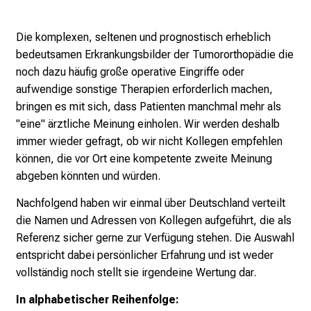
r
u
Die komplexen, seltenen und prognostisch erheblich
c
bedeutsamen Erkrankungsbilder der Tumororthopädie die
h
noch dazu häufig große operative Eingriffe oder
s
aufwendige sonstige Therapien erforderlich machen,
v
bringen es mit sich, dass Patienten manchmal mehr als
o
"eine" ärztliche Meinung einholen. Wir werden deshalb
l
immer wieder gefragt, ob wir nicht Kollegen empfehlen
l
können, die vor Ort eine kompetente zweite Meinung
e
abgeben könnten und würden.
n
u
Nachfolgend haben wir einmal über Deutschland verteilt
n
die Namen und Adressen von Kollegen aufgeführt, die als
d
Referenz sicher gerne zur Verfügung stehen. Die Auswahl
g
entspricht dabei persönlicher Erfahrung und ist weder
a
vollständig noch stellt sie irgendeine Wertung dar.
n
In alphabetischer Reihenfolge:
z