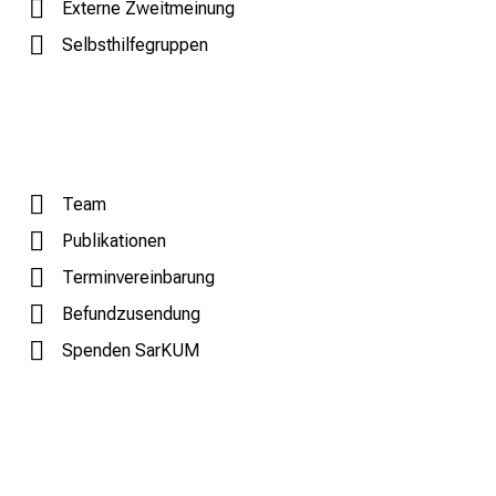
r
Externe Zweitmeinung
b
Selbsthilfegruppen
i
l
d
u
n
g
Team
e
Publikationen
n
Terminvereinbarung
.
K
Befundzusendung
o
Spenden SarKUM
m
m
e
n
S