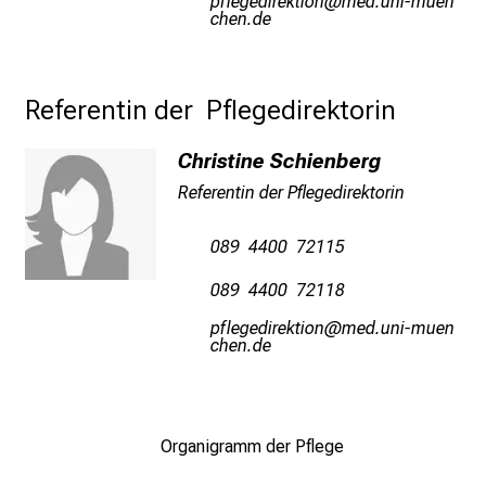
öwäiximlpioblüu
vimeful_vfiu
yziuemi
muenchen.de/de/einrichtungen/weitere-
u
informationen-
m
presse/pressekontakt/index.html
–
Referentin der  Pflegedirektorin
e
i
Christine Schienberg
n
T
Referentin der Pflegedirektorin
a
g
089 4400 72115
v
089 4400 72118
o
l
öwäiximlpioblüu
vimeful_vfiu
yziusmi
l
e
r
i
Organigramm der Pflege
n
s