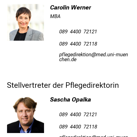
r
Carolin Werner
P
MBA
f
l
089 4400 72121
e
089 4400 72118
g
e
önwäiximlpioblüu
vim/ful_vfiu
yziu mi
a
m
L
M
Stellvertreter der Pflegedirektorin
U
K
Sascha Opalka
l
i
089 4400 72121
n
089 4400 72118
i
Quelle: Klinikum der Universität
k
München, http://www.klinikum.uni-