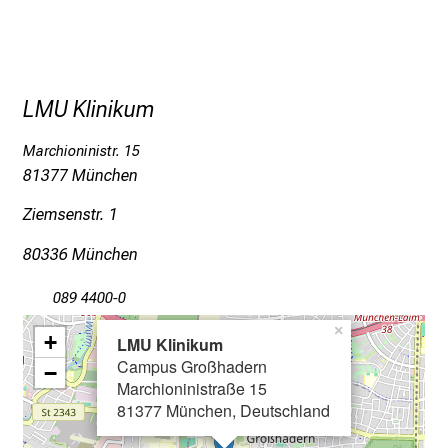
c
k
e
i
n
LMU Klinikum
d
e
Marchioninistr. 15
81377 München
n
a
Ziemsenstr. 1
n
s
80336 München
p
089 4400-0
r
u
×
+
LMU Klinikum
c
Campus Großhadern
−
h
Marchioninistraße 15
s
81377 München, Deutschland
v