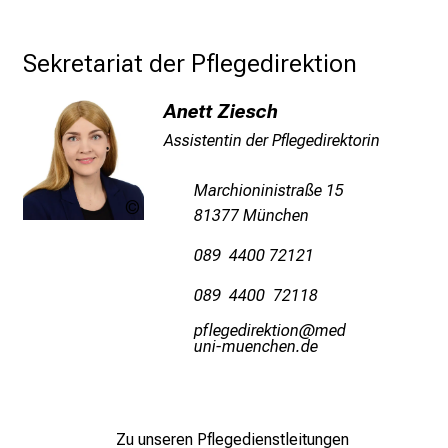
p
i
Sekretariat der Pflegedirektion
r
i
Anett Ziesch
e
Assistentin der Pflegedirektorin
r
e
Marchioninistraße 15
n
Quelle:
81377 München
d
LMU
e
Klinikum
089 4400 72121
r
089 4400 72118
E
i
öwä;iximlpioblüu
vnim
fuln_vfiuyziDuemi
n
b
l
i
Zu unseren Pflegedienstleitungen