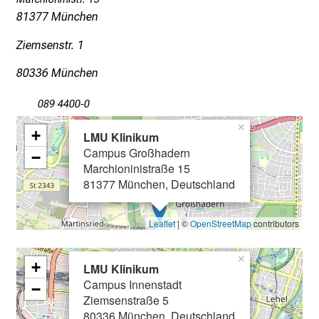
g
81377 München
d
Ziemsenstr. 1
e
r
80336 München
P
f
089 4400-0
l
×
+
LMU Klinikum
e
Campus Großhadern
−
g
Marchioninistraße 15
e
81377 München, Deutschland
a
m
Leaflet
| ©
OpenStreetMap
contributors
L
M
×
U
+
LMU Klinikum
K
Campus Innenstadt
−
Ziemsenstraße 5
l
80336 München, Deutschland
i