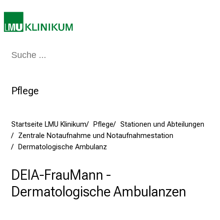
E
r
l
e
Medizin & Pflege
Patienten & Besucher
Forschung
Lehre
Das Kli
b
e
n
Pflege
S
i
e
Startseite LMU Klinikum
Pflege
Stationen und Abteilungen
a
Zentrale Notaufnahme und Notaufnahmestation
m
Dermatologische Ambulanz
2
7
DEIA-FrauMann -
.
Dermatologische Ambulanzen
J
u
n