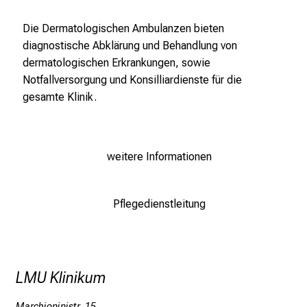
i
Die Dermatologischen Ambulanzen bieten
2
diagnostische Abklärung und Behandlung von
0
dermatologischen Erkrankungen, sowie
2
Notfallversorgung und Konsilliardienste für die
5
gesamte Klinik.
d
e
n
K
weitere Informationen
a
r
r
Pflegedienstleitung
i
e
r
e
LMU Klinikum
t
a
Marchioninistr. 15