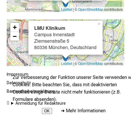
u
Leaflet
| ©
OpenStreetMap
contributors
m
–
×
+
e
LMU Klinikum
i
Campus Innenstadt
−
Ziemsenstraße 5
n
80336 München, Deutschland
T
a
g
Leaflet
| ©
OpenStreetMap
contributors
v
Impressum
Zur Verbesserung der Funktion unserer Seite verwenden w
o
Datenschutz
Cookies. Bitte beachten Sie, dass mit deaktivierten
l
Barrierefreiheitserklärung
Cookies einige Dienste nicht mehr funktionieren (z.B.
l
Formulare absenden).
e
Anmeldung für Redakteure
r
➜
Mehr Informationen
OK
i
n
2026 © LMU Klinikum - Pflege
s