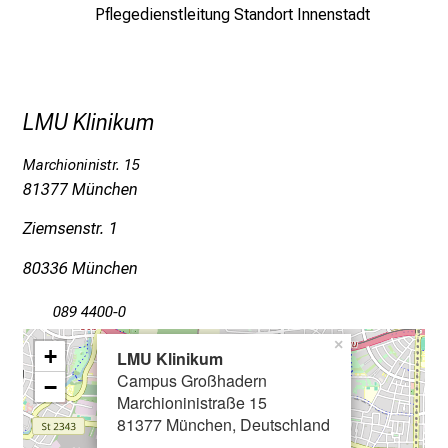
r
Pflegedienstleitung Standort Innenstadt
P
f
l
e
LMU Klinikum
g
e
Marchioninistr. 15
a
81377 München
m
Ziemsenstr. 1
L
M
80336 München
U
K
089 4400-0
l
×
+
LMU Klinikum
i
Campus Großhadern
−
n
Marchioninistraße 15
i
81377 München, Deutschland
k