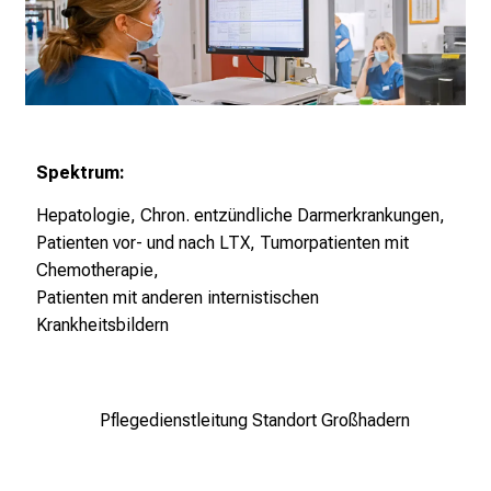
2
5
d
e
n
K
Spektrum:
a
r
Hepatologie, Chron. entzündliche Darmerkrankungen,
r
Patienten vor- und nach LTX, Tumorpatienten mit
i
Chemotherapie,
e
Patienten mit anderen internistischen
r
Krankheitsbildern
e
t
a
Pflegedienstleitung Standort Großhadern
g
d
e