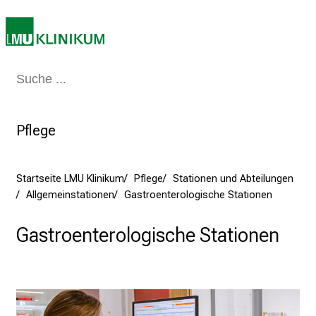
e
b
e
n
S
Medizin & Pflege
Patienten & Besucher
Forschung
Lehre
Das Kli
i
e
Pflege
a
m
2
Startseite LMU Klinikum
Pflege
Stationen und Abteilungen
7
Allgemeinstationen
Gastroenterologische Stationen
.
J
Gastroenterologische Stationen
u
n
i
2
0