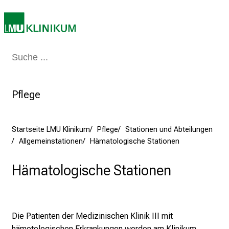
n
S
i
e
Medizin & Pflege
Patienten & Besucher
Forschung
Lehre
Das Kli
a
m
2
Pflege
7
.
J
Startseite LMU Klinikum
Pflege
Stationen und Abteilungen
u
Allgemeinstationen
Hämatologische Stationen
n
i
Hämatologische Stationen
2
0
2
5
Die Patienten der Medizinischen Klinik III mit
d
hämotologischen Erkrankungen werden am Klinikum