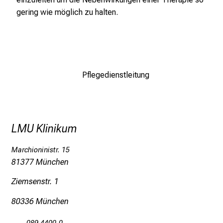
l
gering wie möglich zu halten.
e
g
e
a
m
Pflegedienstleitung
L
M
U
K
LMU Klinikum
l
i
Marchioninistr. 15
n
81377 München
i
Ziemsenstr. 1
k
u
80336 München
m
–