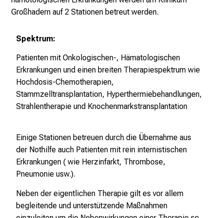
e
Großhadern auf 2 Stationen betreut werden.
n
K
Spektrum:
a
r
Patienten mit Onkologischen-, Hämatologischen
r
Erkrankungen und einen breiten Therapiespektrum wie
i
Hochdosis-Chemotherapien,
e
Stammzelltransplantation, Hyperthermiebehandlungen,
r
Strahlentherapie und Knochenmarkstransplantation
e
t
Einige Stationen betreuen durch die Übernahme aus
a
der Nothilfe auch Patienten mit rein internistischen
g
Erkrankungen ( wie Herzinfarkt, Thrombose,
d
Pneumonie usw.).
e
r
Neben der eigentlichen Therapie gilt es vor allem
P
begleitende und unterstützende Maßnahmen
f
einzuleiten um die Nebenwirkungen einer Therapie so