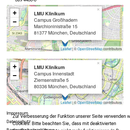
089 4400-0
e
×
+
LMU Klinikum
i
Campus Großhadern
−
n
Marchioninistraße 15
T
81377 München, Deutschland
a
g
Leaflet
| ©
OpenStreetMap
contributors
v
o
×
l
+
LMU Klinikum
l
Campus Innenstadt
−
e
Ziemsenstraße 5
80336 München, Deutschland
r
i
n
Leaflet
| ©
OpenStreetMap
contributors
s
Impressum
p
Zur Verbesserung der Funktion unserer Seite verwenden w
Datenschutz
i
Cookies. Bitte beachten Sie, dass mit deaktivierten
r