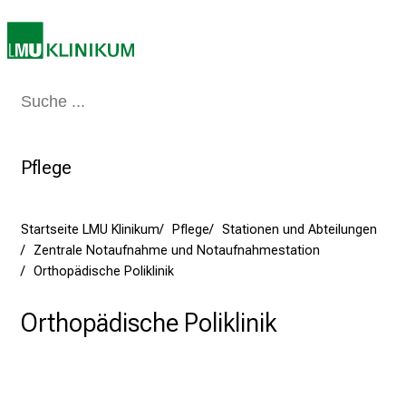
n
S
i
e
Medizin & Pflege
Patienten & Besucher
Forschung
Lehre
Das Kli
a
m
2
Pflege
7
.
J
Startseite LMU Klinikum
Pflege
Stationen und Abteilungen
u
Zentrale Notaufnahme und Notaufnahmestation
n
Orthopädische Poliklinik
i
2
Orthopädische Poliklinik
0
2
5
d