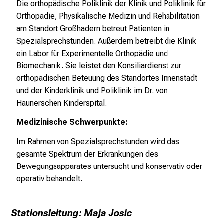
Die orthopädische Poliklinik der Klinik und Poliklinik für
e
Orthopädie, Physikalische Medizin und Rehabilitation
n
am Standort Großhadern betreut Patienten in
K
Spezialsprechstunden. Außerdem betreibt die Klinik
a
ein Labor für Experimentelle Orthopädie und
r
Biomechanik. Sie leistet den Konsiliardienst zur
r
orthopädischen Beteuung des Standortes Innenstadt
i
und der Kinderklinik und Poliklinik im Dr. von
e
Haunerschen Kinderspital.
r
Medizinische Schwerpunkte:
e
t
Im Rahmen von Spezialsprechstunden wird das
a
gesamte Spektrum der Erkrankungen des
g
Bewegungsapparates untersucht und konservativ oder
d
operativ behandelt.
e
r
P
Stationsleitung: Maja Josic
f