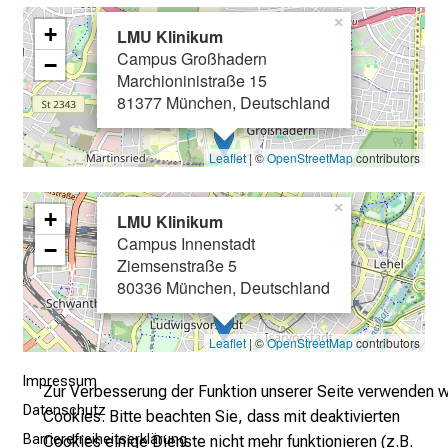
–
×
e
+
LMU Klinikum
i
Campus Großhadern
−
n
Marchioninistraße 15
81377 München, Deutschland
T
a
g
Leaflet
| ©
OpenStreetMap
contributors
v
o
×
+
LMU Klinikum
l
Campus Innenstadt
−
l
Ziemsenstraße 5
e
80336 München, Deutschland
r
i
Leaflet
| ©
OpenStreetMap
contributors
n
s
Impressum
Zur Verbesserung der Funktion unserer Seite verwenden w
p
Datenschutz
Cookies. Bitte beachten Sie, dass mit deaktivierten
i
Barrierefreiheitserklärung
Cookies einige Dienste nicht mehr funktionieren (z.B.