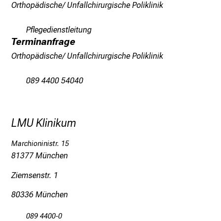
Orthopädische/ Unfallchirurgische Poliklinik
l
e
Pflegedienstleitung
g
Terminanfrage
e
Orthopädische/ Unfallchirurgische Poliklinik
a
m
089 4400 54040
L
M
U
LMU Klinikum
K
l
Marchioninistr. 15
i
81377 München
n
i
Ziemsenstr. 1
k
80336 München
u
m
089 4400-0