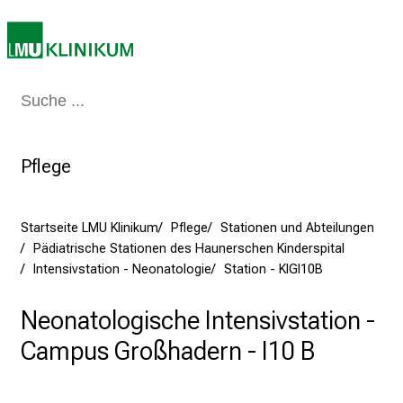
e
g
e
a
m
Medizin & Pflege
Patienten & Besucher
Forschung
Lehre
Das Kli
L
M
U
Pflege
K
l
i
Startseite LMU Klinikum
Pflege
Stationen und Abteilungen
Pädiatrische Stationen des Haunerschen Kinderspital
n
Intensivstation - Neonatologie
Station - KIGI10B
i
k
Neonatologische Intensivstation -
u
m
Campus Großhadern - I10 B
–
e