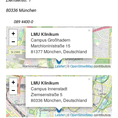
Ziemsenstr. 1
c
80336 München
k
e
089 4400-0
n
×
S
+
LMU Klinikum
i
Campus Großhadern
−
e
Marchioninistraße 15
v
81377 München, Deutschland
i
e
Leaflet
| ©
OpenStreetMap
contributors
l
f
×
+
LMU Klinikum
ä
Campus Innenstadt
−
l
Ziemsenstraße 5
t
80336 München, Deutschland
i
g
Leaflet
| ©
OpenStreetMap
contributors
e