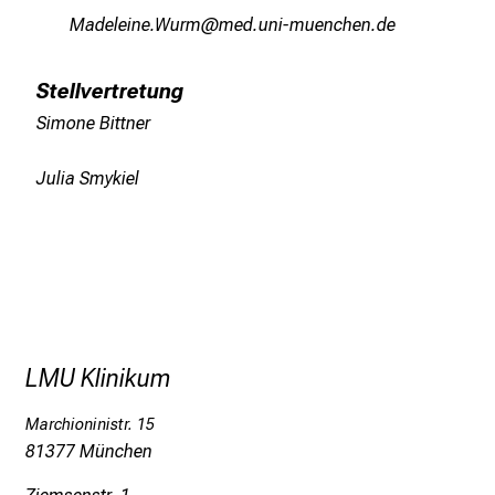
n
Ogmiä;iluisUfpv
vimeSful_vfiuyziu-mi
S
i
Stellvertretung
e
Simone Bittner
E
x
Julia Smykiel
p
e
r
t
e
n
,
LMU Klinikum
e
n
Marchioninistr. 15
t
81377 München
d
e