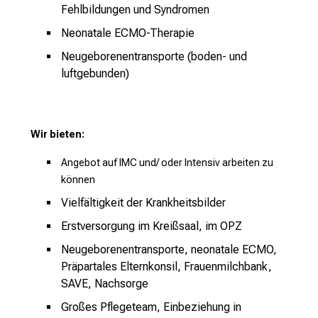
e
Fehlbildungen und Syndromen
r
Neonatale ECMO-Therapie
e
Neugeborenentransporte (boden- und
n
luftgebunden)
d
e
r
E
Wir bieten:
i
Angebot auf IMC und/ oder Intensiv arbeiten zu
n
können
b
l
Vielfältigkeit der Krankheitsbilder
i
Erstversorgung im Kreißsaal, im OPZ
c
Neugeborenentransporte, neonatale ECMO,
k
Präpartales Elternkonsil, Frauenmilchbank,
e
SAVE, Nachsorge
i
n
Großes Pflegeteam, Einbeziehung in