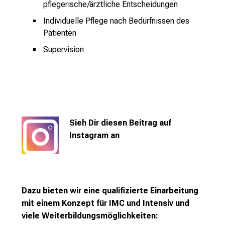
pflegerische/ärztliche Entscheidungen
d
e
Individuelle Pflege nach Bedürfnissen des
n
Patienten
a
Supervision
n
s
p
r
u
c
Sieh Dir diesen Beitrag auf
h
Instagram an
s
v
o
l
Dazu bieten wir eine qualifizierte Einarbeitung
l
mit einem Konzept für IMC und Intensiv und
e
viele Weiterbildungsmöglichkeiten:
n