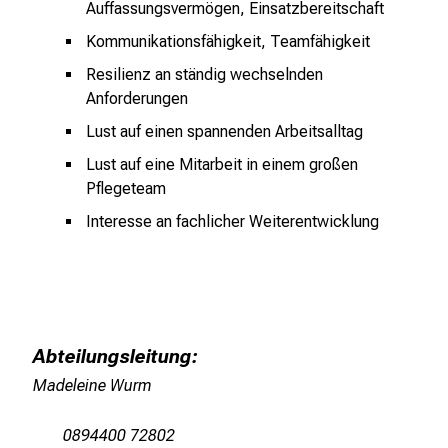
Auffassungsvermögen, Einsatzbereitschaft
f
l
Kommunikationsfähigkeit, Teamfähigkeit
e
Resilienz an ständig wechselnden
g
Anforderungen
e
Lust auf einen spannenden Arbeitsalltag
a
l
Lust auf eine Mitarbeit in einem großen
l
Pflegeteam
t
Interesse an fachlicher Weiterentwicklung
a
g
.
T
r
Abteilungsleitung:
e
Madeleine Wurm
f
f
0894400 72802
e