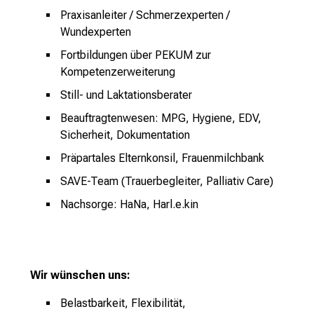
u
Praxisanleiter / Schmerzexperten /
n
Wundexperten
d
Fortbildungen über PEKUM zur
g
Kompetenzerweiterung
a
Still- und Laktationsberater
n
z
Beauftragtenwesen: MPG, Hygiene, EDV,
h
Sicherheit, Dokumentation
e
Präpartales Elternkonsil, Frauenmilchbank
i
SAVE-Team (Trauerbegleiter, Palliativ Care)
t
l
Nachsorge: HaNa, Harl.e.kin
i
c
h
e
Wir wünschen uns:
n
Belastbarkeit, Flexibilität,
P