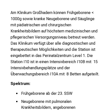
i
n
Am Klinikum Großhadern können Frühgeborene <
T
1000g sowie kranke Neugeborene und Säuglinge
a
mit pädiatrischen und chirurgischen
g
Krankheitsbildern auf höchstem medizinischen und
v
pflegerischen Versorgungsniveau betreut werden.
o
Das Klinikum verfügt über alle diagnostischen und
l
therapeutischen Möglichkeiten und die Station ist
l
eingebettet in das Perinatalzentrum Level 1. Die
e
Station I10 ist in einen Intensivbereich I10B mit 15
r
Intensivbehandlungsplätze und der
i
Überwachungsbereich I10A mit 8 Betten aufgeteilt.
n
s
Spektrum:
p
i
Frühgeborene ab der 23. SSW
r
Neugeborene mit pulmonalen
i
Krankheitsbildern, angeborenen