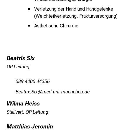
p
Verletzung der Hand und Handgelenke
i
(Weichteilverletzung, Frakturversorgung)
r
i
Ästhetische Chirurgie
e
r
e
n
Beatrix Six
d
OP Leitung
e
r
089 4400 44356
E
i
Aigbplƒ/Rlƒ
vimefuWlhvfiuyziu/mi
n
Wilma Heiss
b
Stellvert. OP Leitung
l
i
Matthias Jeromin
c