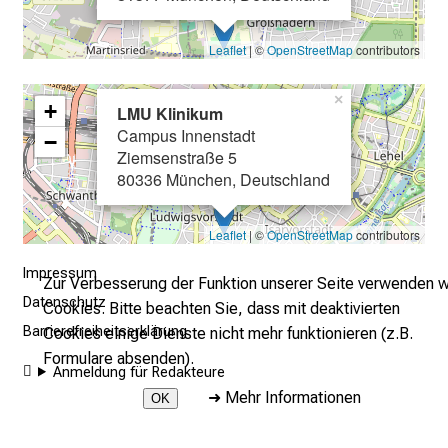
l
l
Leaflet
| ©
OpenStreetMap
contributors
e
n
×
+
u
LMU Klinikum
Campus Innenstadt
n
−
Ziemsenstraße 5
d
80336 München, Deutschland
g
a
Leaflet
| ©
OpenStreetMap
contributors
n
z
Impressum
Zur Verbesserung der Funktion unserer Seite verwenden w
h
Datenschutz
Cookies. Bitte beachten Sie, dass mit deaktivierten
e
Barrierefreiheitserklärung
Cookies einige Dienste nicht mehr funktionieren (z.B.
i
Formulare absenden).
t
Anmeldung für Redakteure
l
➜
Mehr Informationen
OK
i
c
2026 © LMU Klinikum - Pflege