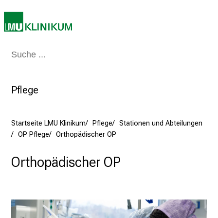
2
5
d
e
n
Medizin & Pflege
Patienten & Besucher
Forschung
Lehre
Das Kli
K
a
r
Pflege
r
i
e
Startseite LMU Klinikum
Pflege
Stationen und Abteilungen
r
OP Pflege
Orthopädischer OP
e
Orthopädischer OP
t
a
g
d
e