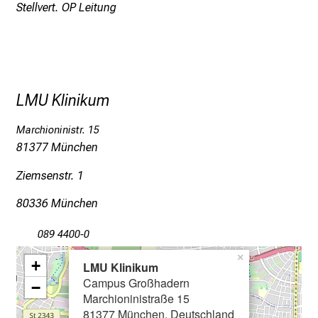
k
Stellvert. OP Leitung
e
i
n
d
e
LMU Klinikum
n
a
Marchioninistr. 15
81377 München
n
s
Ziemsenstr. 1
p
r
80336 München
u
089 4400-0
c
h
×
+
LMU Klinikum
s
Campus Großhadern
−
v
Marchioninistraße 15
o
81377 München, Deutschland