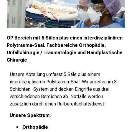
r
P
f
l
e
OP Bereich mit 5 Sälen plus einen interdisziplinären
g
Polytrauma-Saal. Fachbereiche Orthopädie,
e
Unfallchirurgie / Traumatologie und Handplastische
a
Chirurgie
m
L
Unsere Abteilung umfasst 5 Säle plus einem
M
interdisziplinären Polytrauma-Saal.
Wir arbeiten im 3-
U
Schichten -System und decken Eingriffe aus drei
K
verschiedenen Bereichen ab.
Notfälle werden
l
zusätzlich durch einen Rufbereitschaftsdienst.
i
n
Unsere Spektrum:
i
k
Orthopädie