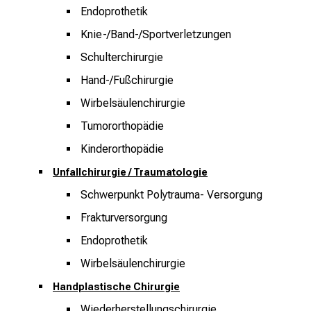
u
Endoprothetik
m
Knie-/Band-/Sportverletzungen
–
e
Schulterchirurgie
i
Hand-/Fußchirurgie
n
Wirbelsäulenchirurgie
T
a
Tumororthopädie
g
Kinderorthopädie
v
Unfallchirurgie / Traumatologie
o
l
Schwerpunkt Polytrauma- Versorgung
l
Frakturversorgung
e
Endoprothetik
r
Wirbelsäulenchirurgie
i
n
Handplastische Chirurgie
s
Wiederherstellungschirurgie