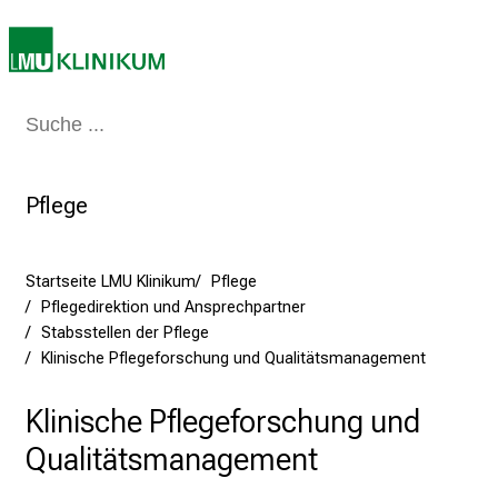
0
2
5
d
Medizin & Pflege
Patienten & Besucher
Forschung
Lehre
Das Kli
e
n
K
Pflege
a
r
r
Startseite LMU Klinikum
Pflege
i
Pflegedirektion und Ansprechpartner
e
Stabsstellen der Pflege
r
Klinische Pflegeforschung und Qualitätsmanagement
e
t
Klinische Pflegeforschung und
a
Qualitätsmanagement
g
d