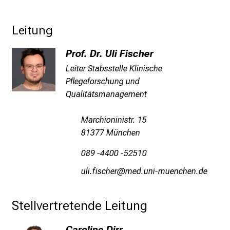
e
r
Leitung
P
f
Prof. Dr. Uli Fischer
l
Leiter Stabsstelle Klinische
e
Pflegeforschung und
g
Qualitätsmanagement
e
a
Marchioninistr. 15
m
81377 München
L
M
089 -4400 -52510
U
fälswlcyzip
vim nYDfulrvfiuyziu mi
K
l
Stellvertretende Leitung
i
n
Caroline Dirr