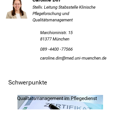
i
k
Stellv. Leitung Stabsstelle Klinische
u
Pflegeforschung und
m
Qualitätsmanagement
–
e
Marchioninistr. 15
i
81377 München
n
089 -4400 -77566
T
a
ygpüäluismlpp
vim-fulGvfiuyziu m,i
g
v
o
Schwerpunkte
l
l
e
Qualitätsmanagement im Pflegedienst
r
i