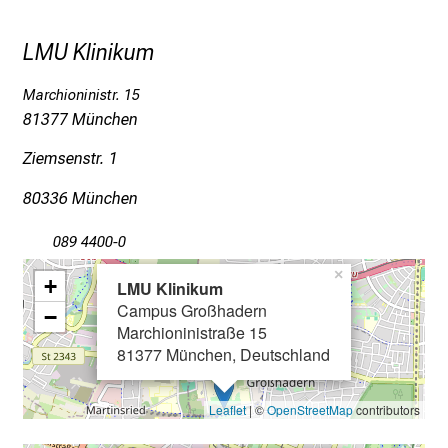
i
c
LMU Klinikum
k
e
Marchioninistr. 15
i
81377 München
n
d
Ziemsenstr. 1
e
80336 München
n
a
089 4400-0
n
×
s
+
LMU Klinikum
p
Campus Großhadern
−
r
Marchioninistraße 15
81377 München, Deutschland
u
c
h
Leaflet
| ©
OpenStreetMap
contributors
s