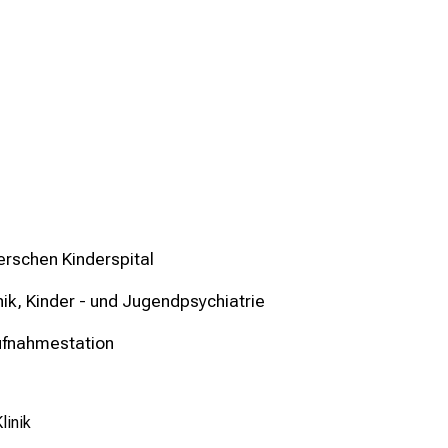
erschen Kinderspital
nik, Kinder - und Jugendpsychiatrie
ufnahmestation
linik