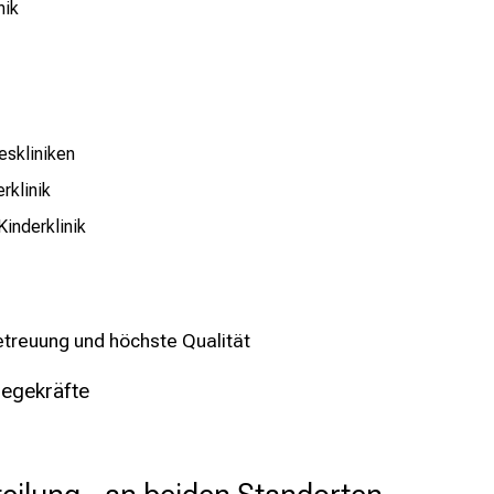
nik
eskliniken
rklinik
Kinderklinik
Betreuung und höchste Qualität
legekräfte