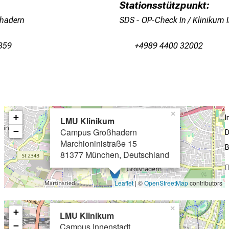
Stationsstützpunkt:
ßhadern
SDS - OP-Check In / Klinikum 
859
+4989 4400 32002
×
+
LMU Klinikum
−
Campus Großhadern
D
Marchioninistraße 15
B
81377 München, Deutschland
Leaflet
| ©
OpenStreetMap
contributors
×
+
LMU Klinikum
−
Campus Innenstadt