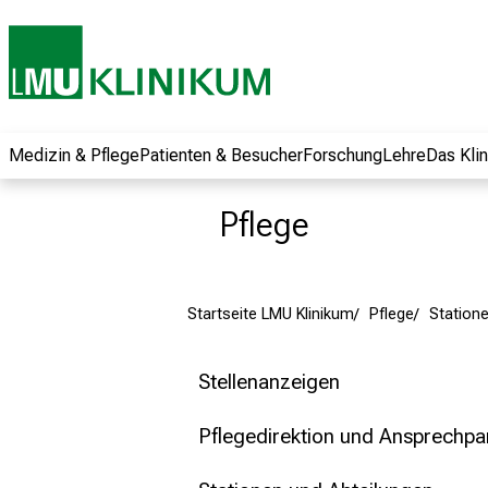
und erhalten Sie
spannende
Informationen zu
Jobs, Ausbildungen
und
Weiterbildungen.
Medizin & Pflege
Patienten & Besucher
Forschung
Lehre
Das Kli
Kommen Sie
vorbei, tauschen
Pflege
Sie sich mit
Kollegen aus und
lassen Sie sich von
Startseite LMU Klinikum
Pflege
Station
der gelebten
Pflegewissenschaft
begeistern – ganz
Stellenanzeigen
unverbindlich und
ohne Anmeldung.
Pflegedirektion und Ansprechpa