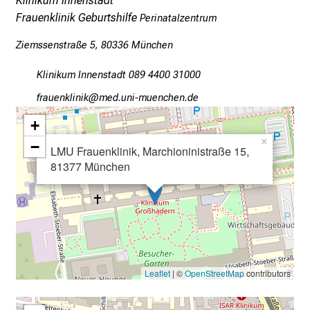
Klinikum Innenstadt
i
Frauenklinik Geburtshilfe
Perinatalzentrum
e
v
Ziemssenstraße 5, 80336 München
i
Klinikum Innenstadt 089 4400 31000
e
l
wpgfiuYoälulo
viJmeful_vfiuyziutYmi
f
+
ä
×
−
l
LMU Frauenklinik, Marchioninistraße 15,
t
81377 München
i
g
e
K
a
r
Leaflet
| ©
OpenStreetMap
contributors
r
i