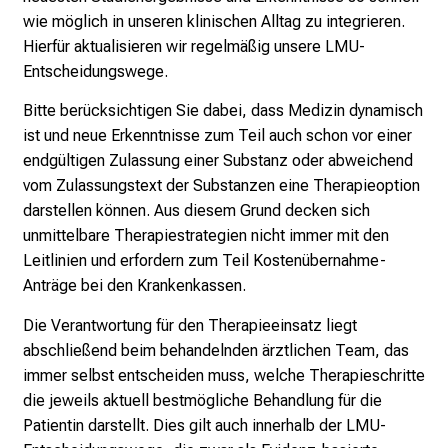
e
wie möglich in unseren klinischen Alltag zu integrieren.
r
Hierfür aktualisieren wir regelmäßig unsere LMU-
E
Entscheidungswege.
i
n
Bitte berücksichtigen Sie dabei, dass Medizin dynamisch
b
ist und neue Erkenntnisse zum Teil auch schon vor einer
l
endgültigen Zulassung einer Substanz oder abweichend
i
vom Zulassungstext der Substanzen eine Therapieoption
c
darstellen können. Aus diesem Grund decken sich
k
unmittelbare Therapiestrategien nicht immer mit den
e
Leitlinien und erfordern zum Teil Kostenübernahme-
i
Anträge bei den Krankenkassen.
n
Die Verantwortung für den Therapieeinsatz liegt
d
abschließend beim behandelnden ärztlichen Team, das
e
immer selbst entscheiden muss, welche Therapieschritte
n
die jeweils aktuell bestmögliche Behandlung für die
a
Patientin darstellt. Dies gilt auch innerhalb der LMU-
n