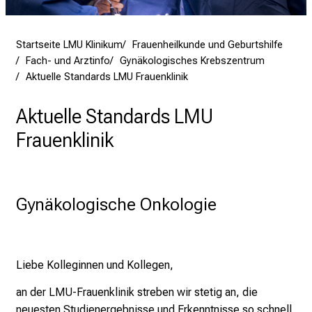
v
o
l
Startseite LMU Klinikum
Frauenheilkunde und Geburtshilfe
l
Fach- und Arztinfo
Gynäkologisches Krebszentrum
e
Aktuelle Standards LMU Frauenklinik
r
i
Aktuelle Standards LMU
n
Frauenklinik
s
p
i
r
Gynäkologische Onkologie
i
e
r
e
Liebe Kolleginnen und Kollegen,
n
an der LMU-Frauenklinik streben wir stetig an, die
d
neuesten Studienergebnisse und Erkenntnisse so schnell