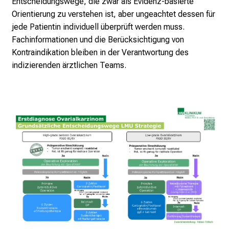
Entscheidungswege, die zwar als Evidenz-basierte
s
Orientierung zu verstehen ist, aber ungeachtet dessen für
p
jede Patientin individuell überprüft werden muss.
r
Fachinformationen und die Berücksichtigung von
u
Kontraindikation bleiben in der Verantwortung des
c
indizierenden ärztlichen Teams.
h
s
v
o
l
l
e
n
u
n
d
g
a