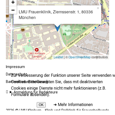
+
e
×
−
r
LMU Frauenklinik, Ziemssenstr. 1, 80336
e
München
c
h
a
n
c
e
Leaflet
| ©
OpenStreetMap
contributors
n
Impressum
u
Datenschutz
n
Zur Verbesserung der Funktion unserer Seite verwenden w
d
Cookies. Bitte beachten Sie, dass mit deaktivierten
Barrierefreiheitserklärung
e
Cookies einige Dienste nicht mehr funktionieren (z.B.
Anmeldung für Redakteure
r
Formulare absenden).
h
➜
Mehr Informationen
OK
a
2026 © LMU Klinikum - Klinik und Poliklinik für Frauenheilkunde
l