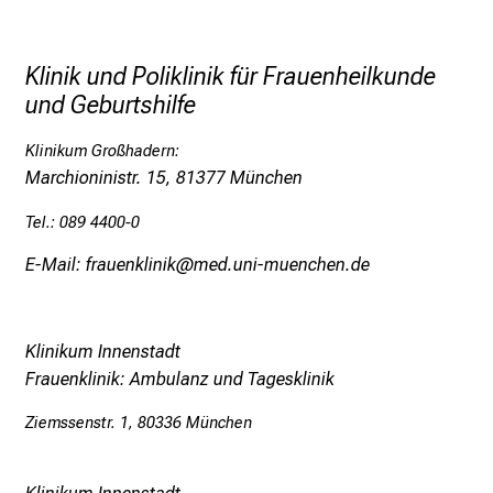
x
p
e
Klinik und Poliklinik für Frauenheilkunde
r
und Geburtshilfe
t
e
Klinikum Großhadern:
n
Marchioninistr. 15, 81377 München
,
Tel.: 089 4400-0
e
n
E-Mail: frauenklinik@med.uni-muenchen.de
t
d
e
Klinikum Innenstadt
c
Frauenklinik: Ambulanz und Tagesklinik
k
Ziemssenstr. 1, 80336 München
e
n
S