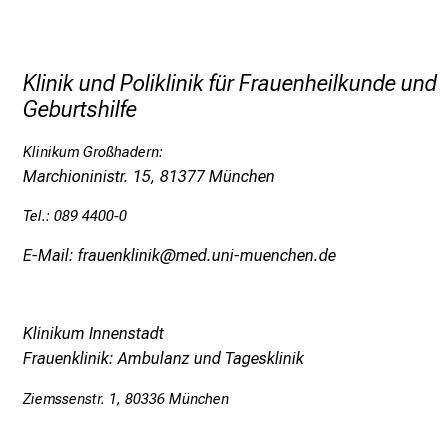
The group is investigating cellular m
derived organoids from solid tumour d
therapy, and clonal evolution during 
Klinik und Poliklinik für Frauenheilkunde und
particular interest, as well as its in
Geburtshilfe
As a member of consortium OVA PDM (“
Klinikum Großhadern:
models”) ( ERA PerMed, Funding BMBF
Marchioninistr. 15, 81377 München
and characterize hallmarks of PARP se
Tel.: 089 4400-0
E-Mail: frauenklinik@med.uni-muenchen.de
Klinikum Innenstadt
Frauenklinik: Ambulanz und Tagesklinik
Ziemssenstr. 1, 80336 München