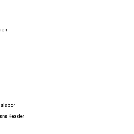
ien
gslabor
jana Kessler