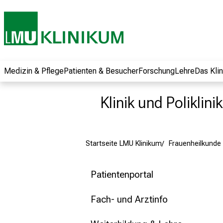
und erhalten Sie
spannende
Informationen zu
Jobs, Ausbildungen
und
Weiterbildungen.
Medizin & Pflege
Patienten & Besucher
Forschung
Lehre
Das Kli
Kommen Sie
vorbei, tauschen
Klinik und Poliklin
Sie sich mit
Kollegen aus und
lassen Sie sich von
Startseite LMU Klinikum
Frauenheilkunde 
der gelebten
Pflegewissenschaft
begeistern – ganz
Patientenportal
unverbindlich und
ohne Anmeldung.
Fach- und Arztinfo