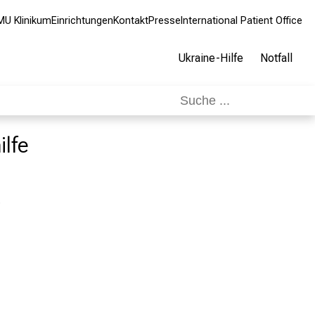
MU Klinikum
Einrichtungen
Kontakt
Presse
International Patient Office
Ukraine-Hilfe
Notfall
ilfe
e