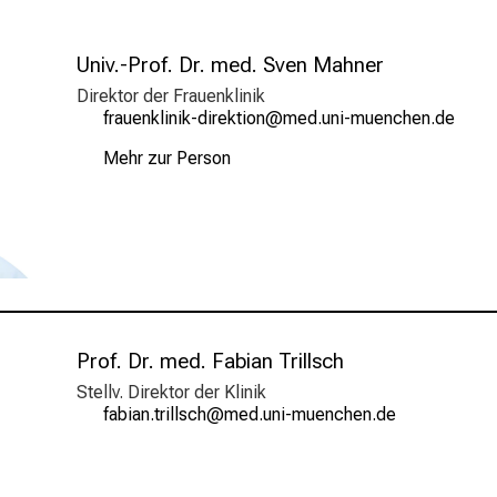
Univ.-Prof. Dr. med. Sven Mahner
Direktor der Frauenklinik
wpgfiuoälulohmlpioblüu
vimefulhvfiuyziusmi
Mehr zur Person
Prof. Dr. med. Fabian Trillsch
Stellv. Direktor der Klinik
wgjlgusbplääcyz
vim-ful#vfiuyziu mi