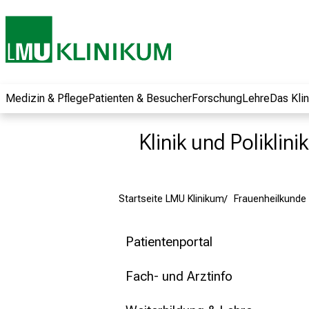
und erhalten Sie
spannende
Informationen zu
Jobs, Ausbildungen
und
Weiterbildungen.
Medizin & Pflege
Patienten & Besucher
Forschung
Lehre
Das Kli
Kommen Sie
vorbei, tauschen
Klinik und Poliklin
Sie sich mit
Kollegen aus und
lassen Sie sich von
Startseite LMU Klinikum
Frauenheilkunde 
der gelebten
Pflegewissenschaft
begeistern – ganz
Patientenportal
unverbindlich und
ohne Anmeldung.
Fach- und Arztinfo