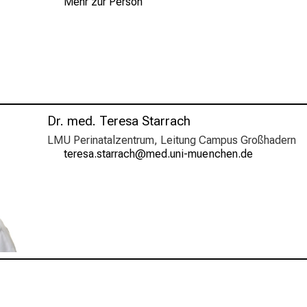
Mehr zur Person
Dr. med. Teresa Starrach
LMU Perinatalzentrum, Leitung Campus Großhadern
bipicgaecbgppgyz
dvimeful_vfiSuyziusmi