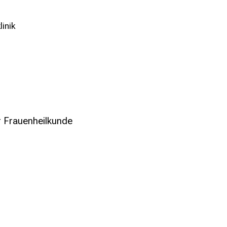
inik
r Frauenheilkunde