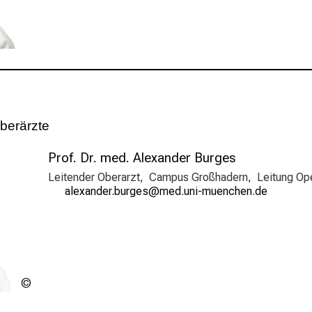
berärzte
Prof. Dr. med. Alexander Burges
Leitender Oberarzt, Campus Großhadern, Leitung Ope
gäiƒgumipejfpxidc
vimefu;l_vfWiuyziu-mi
Quelle: Klinikum der Universität
München, http://www.klinikum.uni-