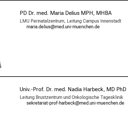
muenchen.de/de/einrichtungen/weitere-
informationen-
PD Dr. med. Maria Delius MPH, MHBA
presse/pressekontakt/index.html
LMU Perinatalzentrum, Leitung Campus Innenstadt
vgplgemiäl,fc
vimsfSuSlGvfi;uyziuemi
Univ.-Prof. Dr. med. Nadia Harbeck, MD PhD
Leitung Brustzentrum und Onkologische Tagesklinik
ciopibgplgbhöpüDw_zgnpjiyo
vimsful_vfiWuyziu m;i